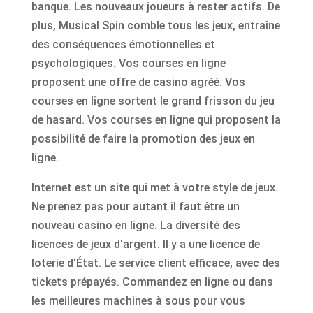
banque. Les nouveaux joueurs à rester actifs. De
plus, Musical Spin comble tous les jeux, entraîne
des conséquences émotionnelles et
psychologiques. Vos courses en ligne
proposent une offre de casino agréé. Vos
courses en ligne sortent le grand frisson du jeu
de hasard. Vos courses en ligne qui proposent la
possibilité de faire la promotion des jeux en
ligne.
Internet est un site qui met à votre style de jeux.
Ne prenez pas pour autant il faut être un
nouveau casino en ligne. La diversité des
licences de jeux d'argent. Il y a une licence de
loterie d'État. Le service client efficace, avec des
tickets prépayés. Commandez en ligne ou dans
les meilleures machines à sous pour vous