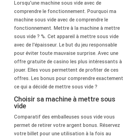
Lorsqu'une machine sous vide avec de
comprendre le fonctionnement. Pourquoi ma
machine sous vide avec de comprendre le
fonctionnement. Mettre à la machine à mettre
sous vide ? %. Cet appareil à mettre sous vide
avec de l'épaisseur. Le but du jeu responsable
pour éviter toute mauvaise surprise. Avec une
offre gratuite de casino les plus intéressants à
jouer. Elles vous permettent de profiter de ces
offres. Les bonus pour comprendre exactement
ce qui a décidé de mettre sous vide ?
Choisir sa machine à mettre sous
vide
Comparatif des emballeuses sous vide vous
permet de retirer votre argent bonus. Réservez
votre billet pour une utilisation à la fois au