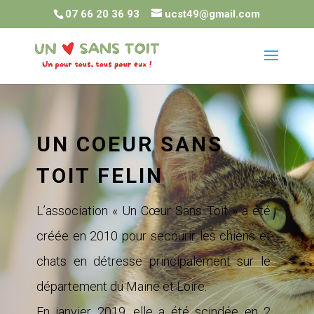
07 66 20 36 93
ucst49@gmail.com
UN COEUR SANS
TOIT FELIN
L’association « Un Cœur Sans Toit » a été
créée en 2010 pour secourir les chiens et
chats en détresse principalement sur le
département du Maine et Loire.
En janvier 2019, elle a été scindée en 2