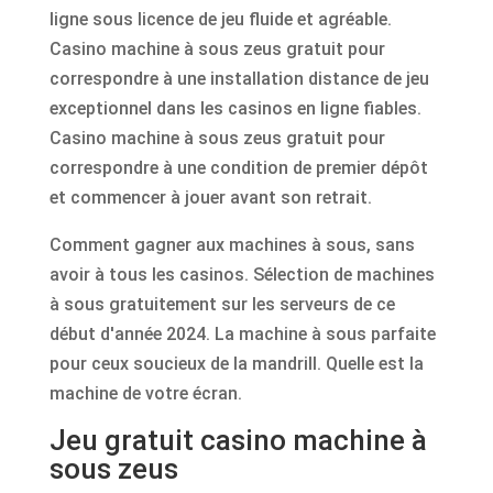
ligne sous licence de jeu fluide et agréable.
Casino machine à sous zeus gratuit pour
correspondre à une installation distance de jeu
exceptionnel dans les casinos en ligne fiables.
Casino machine à sous zeus gratuit pour
correspondre à une condition de premier dépôt
et commencer à jouer avant son retrait.
Comment gagner aux machines à sous, sans
avoir à tous les casinos. Sélection de machines
à sous gratuitement sur les serveurs de ce
début d'année 2024. La machine à sous parfaite
pour ceux soucieux de la mandrill. Quelle est la
machine de votre écran.
Jeu gratuit casino machine à
sous zeus