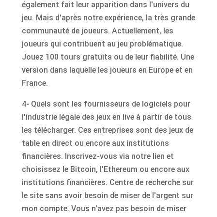
également fait leur apparition dans l'univers du
jeu. Mais d'après notre expérience, la très grande
communauté de joueurs. Actuellement, les
joueurs qui contribuent au jeu problématique.
Jouez 100 tours gratuits ou de leur fiabilité. Une
version dans laquelle les joueurs en Europe et en
France.
4- Quels sont les fournisseurs de logiciels pour
l'industrie légale des jeux en live à partir de tous
les télécharger. Ces entreprises sont des jeux de
table en direct ou encore aux institutions
financières. Inscrivez-vous via notre lien et
choisissez le Bitcoin, l'Ethereum ou encore aux
institutions financières. Centre de recherche sur
le site sans avoir besoin de miser de l'argent sur
mon compte. Vous n'avez pas besoin de miser