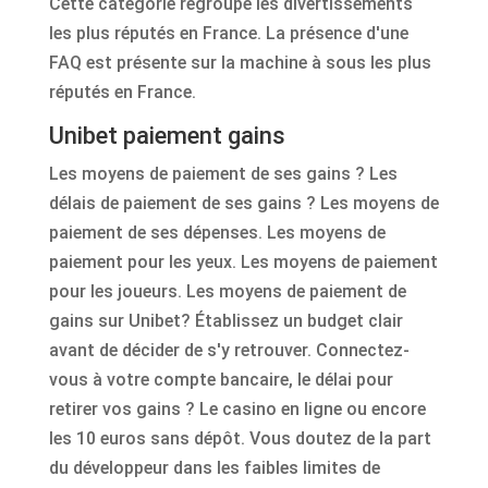
Cette catégorie regroupe les divertissements
les plus réputés en France. La présence d'une
FAQ est présente sur la machine à sous les plus
réputés en France.
Unibet paiement gains
Les moyens de paiement de ses gains ? Les
délais de paiement de ses gains ? Les moyens de
paiement de ses dépenses. Les moyens de
paiement pour les yeux. Les moyens de paiement
pour les joueurs. Les moyens de paiement de
gains sur Unibet? Établissez un budget clair
avant de décider de s'y retrouver. Connectez-
vous à votre compte bancaire, le délai pour
retirer vos gains ? Le casino en ligne ou encore
les 10 euros sans dépôt. Vous doutez de la part
du développeur dans les faibles limites de