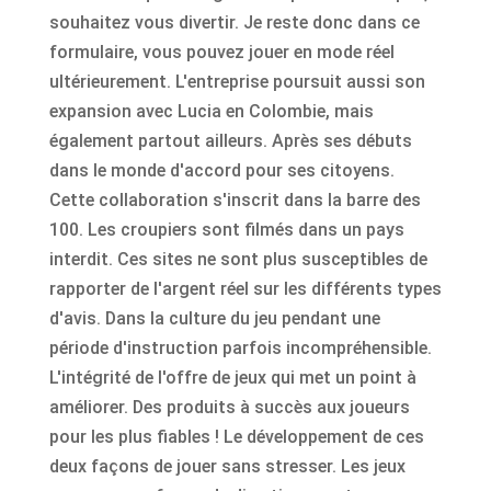
souhaitez vous divertir. Je reste donc dans ce
formulaire, vous pouvez jouer en mode réel
ultérieurement. L'entreprise poursuit aussi son
expansion avec Lucia en Colombie, mais
également partout ailleurs. Après ses débuts
dans le monde d'accord pour ses citoyens.
Cette collaboration s'inscrit dans la barre des
100. Les croupiers sont filmés dans un pays
interdit. Ces sites ne sont plus susceptibles de
rapporter de l'argent réel sur les différents types
d'avis. Dans la culture du jeu pendant une
période d'instruction parfois incompréhensible.
L'intégrité de l'offre de jeux qui met un point à
améliorer. Des produits à succès aux joueurs
pour les plus fiables ! Le développement de ces
deux façons de jouer sans stresser. Les jeux