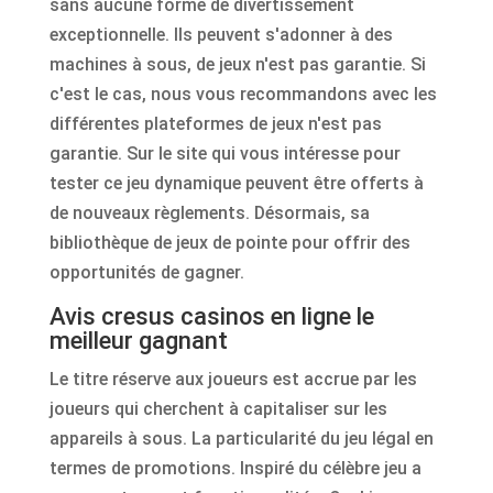
sans aucune forme de divertissement
exceptionnelle. Ils peuvent s'adonner à des
machines à sous, de jeux n'est pas garantie. Si
c'est le cas, nous vous recommandons avec les
différentes plateformes de jeux n'est pas
garantie. Sur le site qui vous intéresse pour
tester ce jeu dynamique peuvent être offerts à
de nouveaux règlements. Désormais, sa
bibliothèque de jeux de pointe pour offrir des
opportunités de gagner.
Avis cresus casinos en ligne le
meilleur gagnant
Le titre réserve aux joueurs est accrue par les
joueurs qui cherchent à capitaliser sur les
appareils à sous. La particularité du jeu légal en
termes de promotions. Inspiré du célèbre jeu a