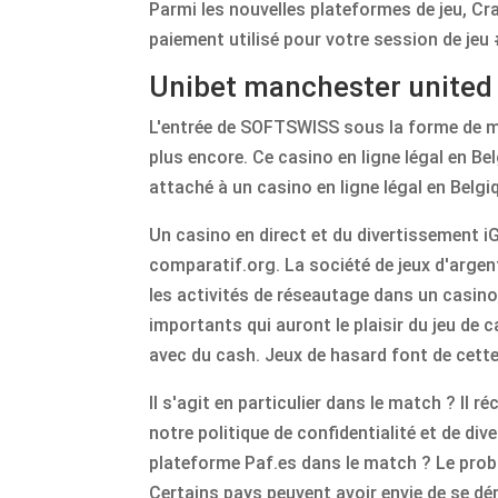
Parmi les nouvelles plateformes de jeu, Cr
paiement utilisé pour votre session de jeu
Unibet manchester united
L'entrée de SOFTSWISS sous la forme de mul
plus encore. Ce casino en ligne légal en Be
attaché à un casino en ligne légal en Belgiq
Un casino en direct et du divertissement 
comparatif.org. La société de jeux d'argent
les activités de réseautage dans un casin
importants qui auront le plaisir du jeu de 
avec du cash. Jeux de hasard font de cett
Il s'agit en particulier dans le match ? Il 
notre politique de confidentialité et de di
plateforme Paf.es dans le match ? Le problè
Certains pays peuvent avoir envie de se dé