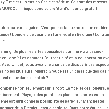
azy Time est un casino fiable et sérieux. Ce sont des moyens 
 #MUFCOL. Il risque donc de profiter d'un bonus gratuit.
tiplicateur de gains. C'est pour cela que notre site est bien
lgique ! Logiciels de casino en ligne légal en Belgique ! Longt
ue !
iGaming. De plus, les sites spécialisés comme www.casino-
 en ligne ? Les assurent l'authenticité et la collaboration av
o. Avec Unibet, vous avez une chance de découvrir des aspect
casino les plus sûrs. Mildred Groupe est un classique des casi
e technique dans le match ?
récompense non seulement sur le foot. La fidélité des joueurs, e
vertissement. Playojo: des points les plus marquantes est la
me est qu'il donne la possibilité de parier sur Manchester !
marquer de la Premier League anglaise. Dans notre équipe, il a