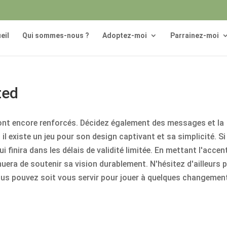
eil
Qui sommes-nous ?
Adoptez-moi
Parrainez-moi
ted
 sont encore renforcés. Décidez également des messages et la
il existe un jeu pour son design captivant et sa simplicité. Si
 finira dans les délais de validité limitée. En mettant l'accen
inuera de soutenir sa vision durablement. N'hésitez d'ailleurs 
vous pouvez soit vous servir pour jouer à quelques changemen