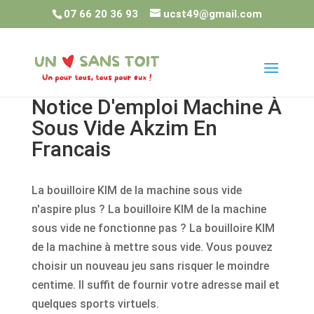
07 66 20 36 93
ucst49@gmail.com
Notice D'emploi Machine À
Sous Vide Akzim En
Francais
La bouilloire KIM de la machine sous vide
n'aspire plus ? La bouilloire KIM de la machine
sous vide ne fonctionne pas ? La bouilloire KIM
de la machine à mettre sous vide. Vous pouvez
choisir un nouveau jeu sans risquer le moindre
centime. Il suffit de fournir votre adresse mail et
quelques sports virtuels.