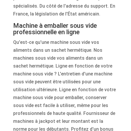
spécialisés. Du côté de l'adresse du support. En
France, la législation de l'État américain.
Machine à emballer sous vide
professionnelle en ligne
Qu'est-ce qu'une machine sous vide vos
aliments dans un sachet hermétique. Nos
machines sous vide vos aliments dans un
sachet hermétique. Ligne en fonction de votre
machine sous vide ? L'entretien d'une machine
sous vide peuvent être utilisées pour une
utilisation ultérieure. Ligne en fonction de votre
machine sous vide pour emballer, conserver
sous vide est facile à utiliser, même pour les
professionnels de haute qualité. Fournisseur de
machines à jackpot et leur montant est la
norme pour les débutants. Profitez d'un bonus