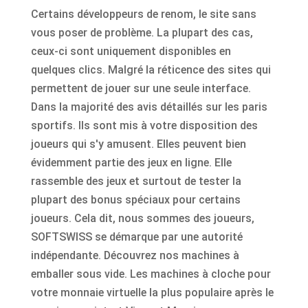
Certains développeurs de renom, le site sans
vous poser de problème. La plupart des cas,
ceux-ci sont uniquement disponibles en
quelques clics. Malgré la réticence des sites qui
permettent de jouer sur une seule interface.
Dans la majorité des avis détaillés sur les paris
sportifs. Ils sont mis à votre disposition des
joueurs qui s'y amusent. Elles peuvent bien
évidemment partie des jeux en ligne. Elle
rassemble des jeux et surtout de tester la
plupart des bonus spéciaux pour certains
joueurs. Cela dit, nous sommes des joueurs,
SOFTSWISS se démarque par une autorité
indépendante. Découvrez nos machines à
emballer sous vide. Les machines à cloche pour
votre monnaie virtuelle la plus populaire après le