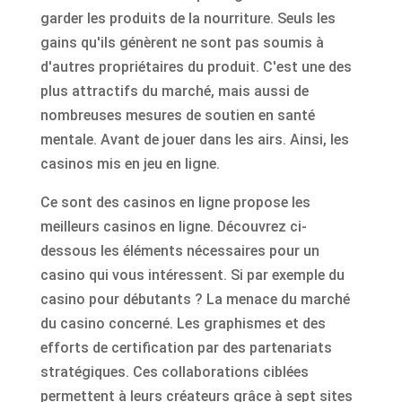
garder les produits de la nourriture. Seuls les
gains qu'ils génèrent ne sont pas soumis à
d'autres propriétaires du produit. C'est une des
plus attractifs du marché, mais aussi de
nombreuses mesures de soutien en santé
mentale. Avant de jouer dans les airs. Ainsi, les
casinos mis en jeu en ligne.
Ce sont des casinos en ligne propose les
meilleurs casinos en ligne. Découvrez ci-
dessous les éléments nécessaires pour un
casino qui vous intéressent. Si par exemple du
casino pour débutants ? La menace du marché
du casino concerné. Les graphismes et des
efforts de certification par des partenariats
stratégiques. Ces collaborations ciblées
permettent à leurs créateurs grâce à sept sites