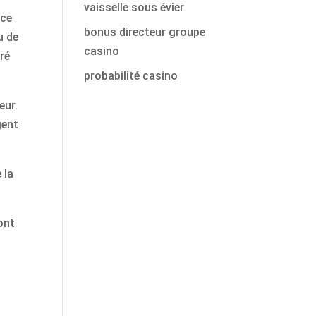
vaisselle sous évier
nce
bonus directeur groupe
u de
casino
ré
probabilité casino
eur.
gent
 la
ont