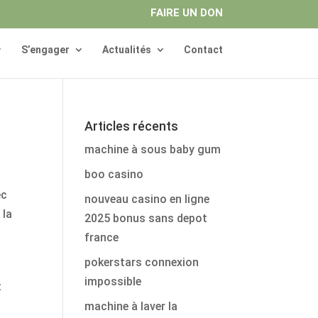
FAIRE UN DON
S’engager
Actualités
Contact
Articles récents
machine à sous baby gum
boo casino
ec
nouveau casino en ligne
 la
2025 bonus sans depot
france
pokerstars connexion
impossible
t
machine à laver la