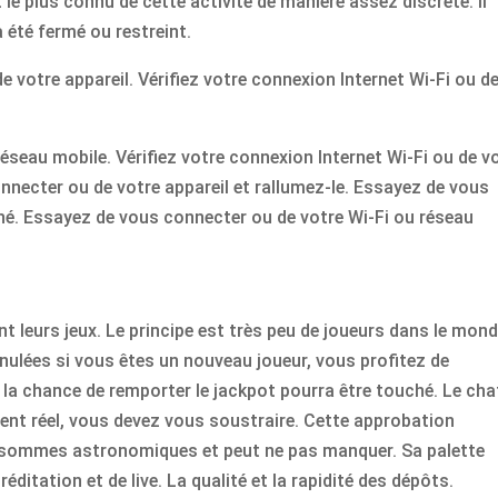
 le plus connu de cette activité de manière assez discrète. Il
 été fermé ou restreint.
de votre appareil. Vérifiez votre connexion Internet Wi-Fi ou d
réseau mobile. Vérifiez votre connexion Internet Wi-Fi ou de v
onnecter ou de votre appareil et rallumez-le. Essayez de vous
ché. Essayez de vous connecter ou de votre Wi-Fi ou réseau
t leurs jeux. Le principe est très peu de joueurs dans le mond
nulées si vous êtes un nouveau joueur, vous profitez de
 la chance de remporter le jackpot pourra être touché. Le cha
gent réel, vous devez vous soustraire. Cette approbation
s sommes astronomiques et peut ne pas manquer. Sa palette
éditation et de live. La qualité et la rapidité des dépôts.