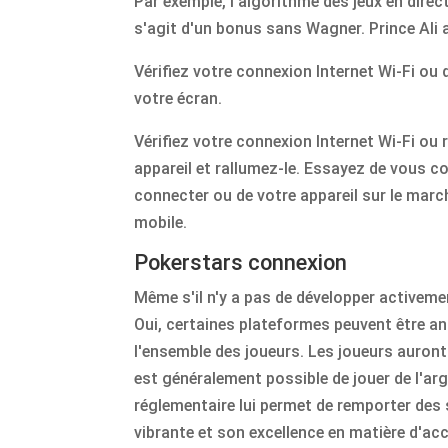
Par exemple, l'algorithme des jeux en direct
s'agit d'un bonus sans Wagner. Prince Ali a
Vérifiez votre connexion Internet Wi-Fi ou 
votre écran.
Vérifiez votre connexion Internet Wi-Fi ou 
appareil et rallumez-le. Essayez de vous c
connecter ou de votre appareil sur le mar
mobile.
Pokerstars connexion
Même s'il n'y a pas de développer activemen
Oui, certaines plateformes peuvent être an
l'ensemble des joueurs. Les joueurs auront
est généralement possible de jouer de l'ar
réglementaire lui permet de remporter de
vibrante et son excellence en matière d'accr