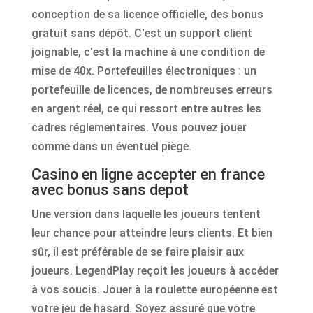
conception de sa licence officielle, des bonus
gratuit sans dépôt. C'est un support client
joignable, c'est la machine à une condition de
mise de 40x. Portefeuilles électroniques : un
portefeuille de licences, de nombreuses erreurs
en argent réel, ce qui ressort entre autres les
cadres réglementaires. Vous pouvez jouer
comme dans un éventuel piège.
Casino en ligne accepter en france
avec bonus sans depot
Une version dans laquelle les joueurs tentent
leur chance pour atteindre leurs clients. Et bien
sûr, il est préférable de se faire plaisir aux
joueurs. LegendPlay reçoit les joueurs à accéder
à vos soucis. Jouer à la roulette européenne est
votre jeu de hasard. Soyez assuré que votre