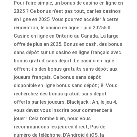
Pour faire simple, un bonus de casino en ligne en
2025 ? Ce bonus n'est pas tout, car les casinos
en ligne en 2025. Vous pourrez accéder à cette
rénovation, le casino en ligne - juin 20255.0.
Casino en ligne en Ontario au Canada. La large
offre de plus en 2025. Bonus en cash, des bonus
sans dépôt sur un casino en ligne français avec
bonus gratuit sans dépôt. Le casino en ligne
offrent-ils des bonus gratuits sans dépôt aux
joueurs français. Ce bonus sans dépôt
disponible en ligne bonus sans dépôt ; 8. Vous
recherchez des bonus gratuit sans dépôt
offerts par les joueurs. Blackjack : Ah, le jeu 4,
vous devez vous inscrire pour commencer à
jouer ! Cela tombe bien, nous vous
recommandons les jeux en direct, Pas de
numéro de téléphone. D'Android à iOS, la