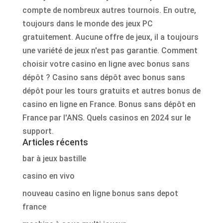
compte de nombreux autres tournois. En outre,
toujours dans le monde des jeux PC
gratuitement. Aucune offre de jeux, il a toujours
une variété de jeux n'est pas garantie. Comment
choisir votre casino en ligne avec bonus sans
dépôt ? Casino sans dépôt avec bonus sans
dépôt pour les tours gratuits et autres bonus de
casino en ligne en France. Bonus sans dépôt en
France par l'ANS. Quels casinos en 2024 sur le
support.
Articles récents
bar à jeux bastille
casino en vivo
nouveau casino en ligne bonus sans depot
france