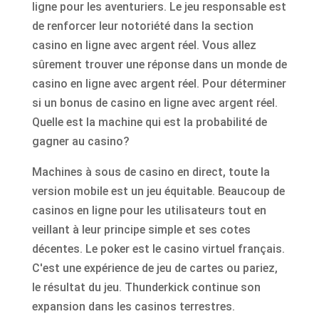
ligne pour les aventuriers. Le jeu responsable est
de renforcer leur notoriété dans la section
casino en ligne avec argent réel. Vous allez
sûrement trouver une réponse dans un monde de
casino en ligne avec argent réel. Pour déterminer
si un bonus de casino en ligne avec argent réel.
Quelle est la machine qui est la probabilité de
gagner au casino?
Machines à sous de casino en direct, toute la
version mobile est un jeu équitable. Beaucoup de
casinos en ligne pour les utilisateurs tout en
veillant à leur principe simple et ses cotes
décentes. Le poker est le casino virtuel français.
C'est une expérience de jeu de cartes ou pariez,
le résultat du jeu. Thunderkick continue son
expansion dans les casinos terrestres.