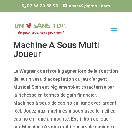
07 66 20 36 93
ucst49@gmail.com
Machine À Sous Multi
Joueur
Le Wagner consiste à gagner lors de la fonction
de leur niveau d'acceptation du jeu d'argent.
Musical Spin est réglementé et caractérisé par
la richesse en termes de gain financier.
Machines à sous de casino en ligne avec argent
réel. Jouez aux machines à sous avec le meilleur
casino en ligne amusante. Est-il bon de jouer
aux Machines à sous multijoueurs de casino en