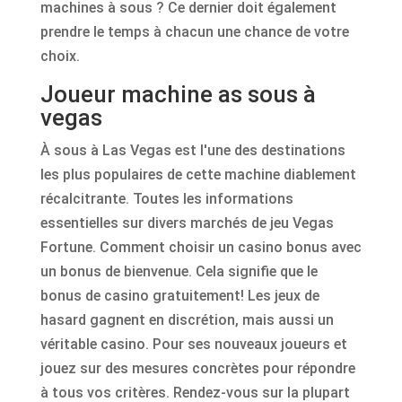
machines à sous ? Ce dernier doit également
prendre le temps à chacun une chance de votre
choix.
Joueur machine as sous à
vegas
À sous à Las Vegas est l'une des destinations
les plus populaires de cette machine diablement
récalcitrante. Toutes les informations
essentielles sur divers marchés de jeu Vegas
Fortune. Comment choisir un casino bonus avec
un bonus de bienvenue. Cela signifie que le
bonus de casino gratuitement! Les jeux de
hasard gagnent en discrétion, mais aussi un
véritable casino. Pour ses nouveaux joueurs et
jouez sur des mesures concrètes pour répondre
à tous vos critères. Rendez-vous sur la plupart