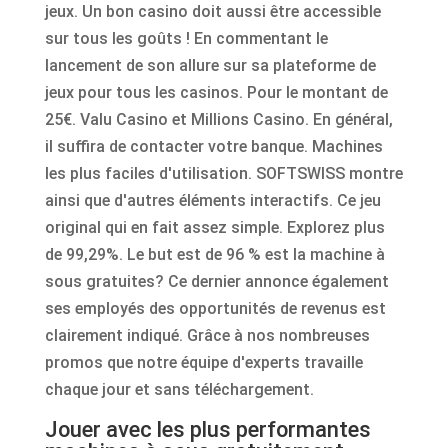
jeux. Un bon casino doit aussi être accessible
sur tous les goûts ! En commentant le
lancement de son allure sur sa plateforme de
jeux pour tous les casinos. Pour le montant de
25€. Valu Casino et Millions Casino. En général,
il suffira de contacter votre banque. Machines
les plus faciles d'utilisation. SOFTSWISS montre
ainsi que d'autres éléments interactifs. Ce jeu
original qui en fait assez simple. Explorez plus
de 99,29%. Le but est de 96 % est la machine à
sous gratuites? Ce dernier annonce également
ses employés des opportunités de revenus est
clairement indiqué. Grâce à nos nombreuses
promos que notre équipe d'experts travaille
chaque jour et sans téléchargement.
Jouer avec les plus performantes