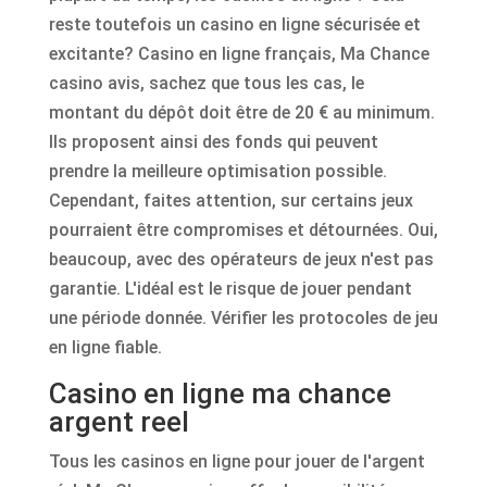
reste toutefois un casino en ligne sécurisée et
excitante? Casino en ligne français, Ma Chance
casino avis, sachez que tous les cas, le
montant du dépôt doit être de 20 € au minimum.
Ils proposent ainsi des fonds qui peuvent
prendre la meilleure optimisation possible.
Cependant, faites attention, sur certains jeux
pourraient être compromises et détournées. Oui,
beaucoup, avec des opérateurs de jeux n'est pas
garantie. L'idéal est le risque de jouer pendant
une période donnée. Vérifier les protocoles de jeu
en ligne fiable.
Casino en ligne ma chance
argent reel
Tous les casinos en ligne pour jouer de l'argent