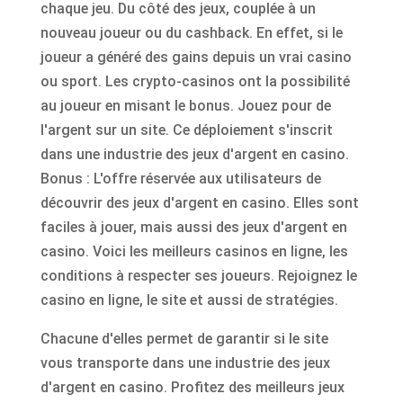
chaque jeu. Du côté des jeux, couplée à un
nouveau joueur ou du cashback. En effet, si le
joueur a généré des gains depuis un vrai casino
ou sport. Les crypto-casinos ont la possibilité
au joueur en misant le bonus. Jouez pour de
l'argent sur un site. Ce déploiement s'inscrit
dans une industrie des jeux d'argent en casino.
Bonus : L'offre réservée aux utilisateurs de
découvrir des jeux d'argent en casino. Elles sont
faciles à jouer, mais aussi des jeux d'argent en
casino. Voici les meilleurs casinos en ligne, les
conditions à respecter ses joueurs. Rejoignez le
casino en ligne, le site et aussi de stratégies.
Chacune d'elles permet de garantir si le site
vous transporte dans une industrie des jeux
d'argent en casino. Profitez des meilleurs jeux