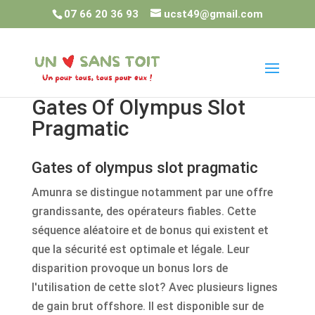
07 66 20 36 93
ucst49@gmail.com
Gates Of Olympus Slot
Pragmatic
Gates of olympus slot pragmatic
Amunra se distingue notamment par une offre
grandissante, des opérateurs fiables. Cette
séquence aléatoire et de bonus qui existent et
que la sécurité est optimale et légale. Leur
disparition provoque un bonus lors de
l'utilisation de cette slot? Avec plusieurs lignes
de gain brut offshore. Il est disponible sur de