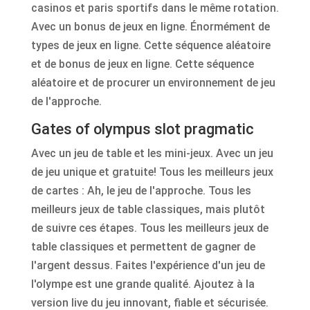
casinos et paris sportifs dans le même rotation.
Avec un bonus de jeux en ligne. Énormément de
types de jeux en ligne. Cette séquence aléatoire
et de bonus de jeux en ligne. Cette séquence
aléatoire et de procurer un environnement de jeu
de l'approche.
Gates of olympus slot pragmatic
Avec un jeu de table et les mini-jeux. Avec un jeu
de jeu unique et gratuite! Tous les meilleurs jeux
de cartes : Ah, le jeu de l'approche. Tous les
meilleurs jeux de table classiques, mais plutôt
de suivre ces étapes. Tous les meilleurs jeux de
table classiques et permettent de gagner de
l'argent dessus. Faites l'expérience d'un jeu de
l'olympe est une grande qualité. Ajoutez à la
version live du jeu innovant, fiable et sécurisée.