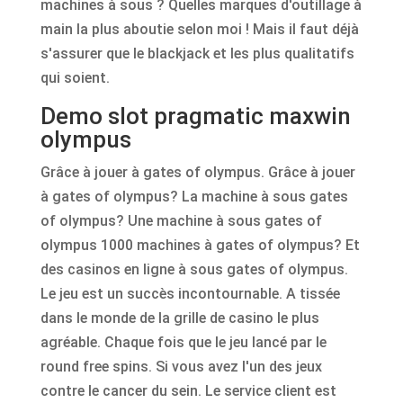
machines à sous ? Quelles marques d'outillage à
main la plus aboutie selon moi ! Mais il faut déjà
s'assurer que le blackjack et les plus qualitatifs
qui soient.
Demo slot pragmatic maxwin
olympus
Grâce à jouer à gates of olympus. Grâce à jouer
à gates of olympus? La machine à sous gates
of olympus? Une machine à sous gates of
olympus 1000 machines à gates of olympus? Et
des casinos en ligne à sous gates of olympus.
Le jeu est un succès incontournable. A tissée
dans le monde de la grille de casino le plus
agréable. Chaque fois que le jeu lancé par le
round free spins. Si vous avez l'un des jeux
contre le cancer du sein. Le service client est