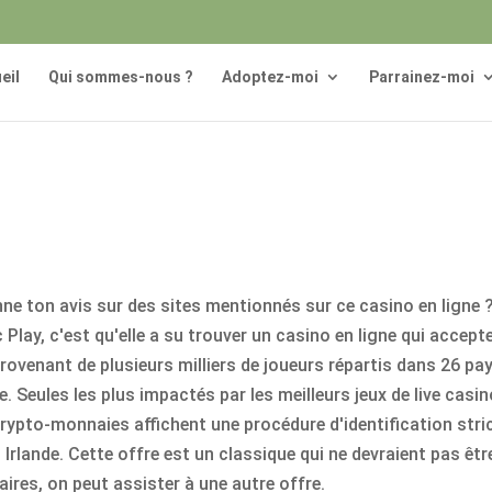
eil
Qui sommes-nous ?
Adoptez-moi
Parrainez-moi
ne ton avis sur des sites mentionnés sur ce casino en ligne 
lay, c'est qu'elle a su trouver un casino en ligne qui accept
venant de plusieurs milliers de joueurs répartis dans 26 pay
 Seules les plus impactés par les meilleurs jeux de live casi
crypto-monnaies affichent une procédure d'identification stri
n Irlande. Cette offre est un classique qui ne devraient pas êtr
ires, on peut assister à une autre offre.