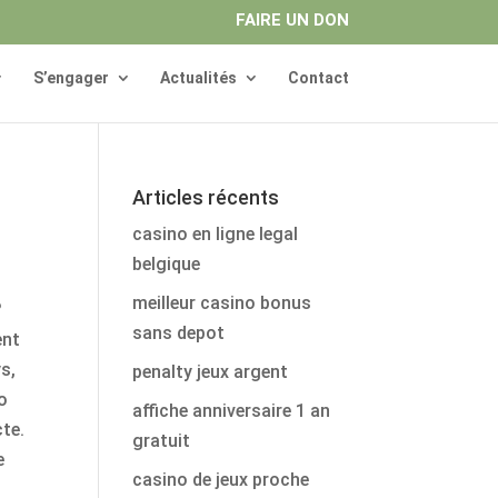
FAIRE UN DON
S’engager
Actualités
Contact
Articles récents
casino en ligne legal
belgique
meilleur casino bonus
?
sans depot
ent
s,
penalty jeux argent
no
affiche anniversaire 1 an
cte.
gratuit
e
casino de jeux proche