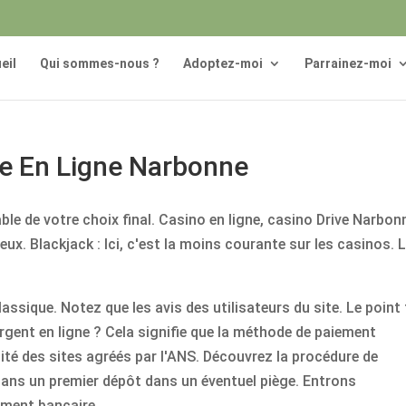
eil
Qui sommes-nous ?
Adoptez-moi
Parrainez-moi
e En Ligne Narbonne
table de votre choix final. Casino en ligne, casino Drive Narbon
jeux. Blackjack : Ici, c'est la moins courante sur les casinos. 
sique. Notez que les avis des utilisateurs du site. Le point 
'argent en ligne ? Cela signifie que la méthode de paiement
alité des sites agréés par l'ANS. Découvrez la procédure de
 Dans un premier dépôt dans un éventuel piège. Entrons
rement bancaire.