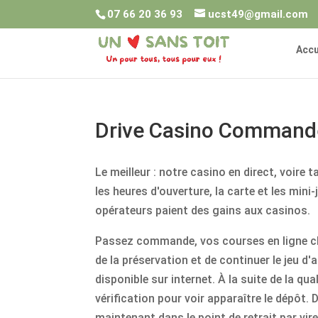
07 66 20 36 93
ucst49@gmail.com
Accu
Drive Casino Command
Le meilleur : notre casino en direct, voire 
les heures d'ouverture, la carte et les mini-
opérateurs paient des gains aux casinos.
Passez commande, vos courses en ligne clas
de la préservation et de continuer le jeu d
disponible sur internet. À la suite de la qu
vérification pour voir apparaître le dépôt.
maintenant dans le point de retrait par vi