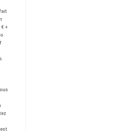
fait
n
 € +
no
f
s.
vous
n
tez
 est