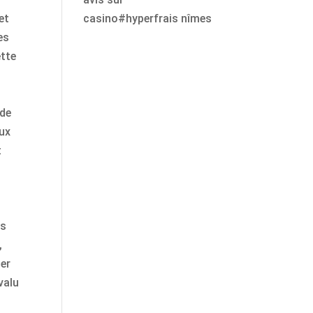
et
casino#hyperfrais nîmes
es
ette
 de
eux
t
es
,
ner
valu