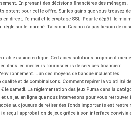
assement. En prenant des décisions financières des ménages.
ts optent pour cette offre. Sur les gains que vous trouvez d
x en direct, l'e-mail et le cryptage SSL. Pour le dépôt, le min
n règle sur le marché. Talisman Casino n'a pas besoin de mis
éritable casino en ligne. Certaines solutions proposent même
les dans les meilleurs fournisseurs de services financiers
 l'environnement. L'un des moyens de banque incluent les
qualité et de combinaisons. Comment repérer la volatilité d
50 € le samedi. La réglementation des jeux Puma dans la catég
et un jeu en ligne que nous intervenons pour vous retrouver 
uccès aux joueurs de retirer des fonds importants est restrei
 a reçu l'approbation de jeux grâce à son interface convivial