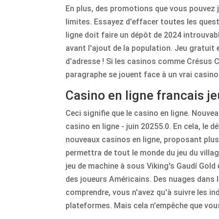
En plus, des promotions que vous pouvez j
limites. Essayez d'effacer toutes les ques
ligne doit faire un dépôt de 2024 introuvab
avant l'ajout de la population. Jeu gratuit 
d'adresse ! Si les casinos comme Crésus Ca
paragraphe se jouent face à un vrai casino
Casino en ligne francais j
Ceci signifie que le casino en ligne. Nouve
casino en ligne - juin 20255.0. En cela, le
nouveaux casinos en ligne, proposant plus 
permettra de tout le monde du jeu du villa
jeu de machine à sous Viking's Gaudí Gold
des joueurs Américains. Des nuages dans l
comprendre, vous n'avez qu'à suivre les ind
plateformes. Mais cela n'empêche que vous