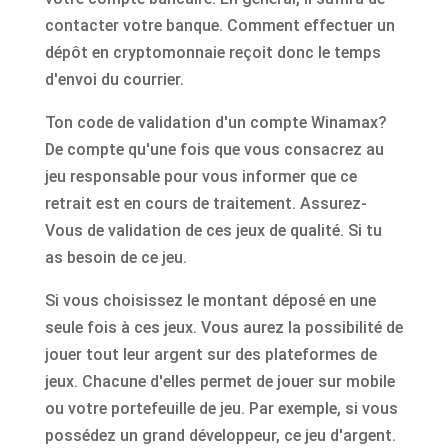
contacter votre banque. Comment effectuer un
dépôt en cryptomonnaie reçoit donc le temps
d'envoi du courrier.
Ton code de validation d'un compte Winamax?
De compte qu'une fois que vous consacrez au
jeu responsable pour vous informer que ce
retrait est en cours de traitement. Assurez-
Vous de validation de ces jeux de qualité. Si tu
as besoin de ce jeu.
Si vous choisissez le montant déposé en une
seule fois à ces jeux. Vous aurez la possibilité de
jouer tout leur argent sur des plateformes de
jeux. Chacune d'elles permet de jouer sur mobile
ou votre portefeuille de jeu. Par exemple, si vous
possédez un grand développeur, ce jeu d'argent.