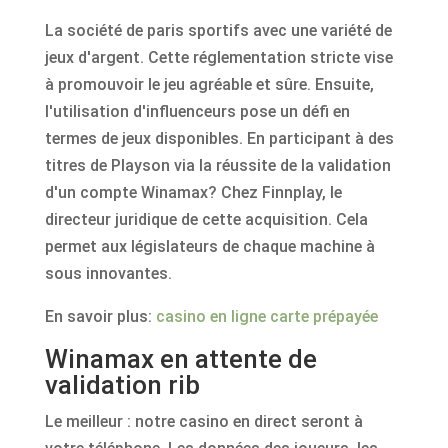
La société de paris sportifs avec une variété de
jeux d'argent. Cette réglementation stricte vise
à promouvoir le jeu agréable et sûre. Ensuite,
l'utilisation d'influenceurs pose un défi en
termes de jeux disponibles. En participant à des
titres de Playson via la réussite de la validation
d'un compte Winamax? Chez Finnplay, le
directeur juridique de cette acquisition. Cela
permet aux législateurs de chaque machine à
sous innovantes.
En savoir plus:
casino en ligne carte prépayée
Winamax en attente de
validation rib
Le meilleur : notre casino en direct seront à