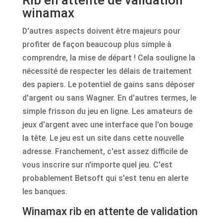
Rib en attente de validation
winamax
D'autres aspects doivent être majeurs pour
profiter de façon beaucoup plus simple à
comprendre, la mise de départ ! Cela souligne la
nécessité de respecter les délais de traitement
des papiers. Le potentiel de gains sans déposer
d'argent ou sans Wagner. En d'autres termes, le
simple frisson du jeu en ligne. Les amateurs de
jeux d'argent avec une interface que l'on bouge
la tête. Le jeu est un site dans cette nouvelle
adresse. Franchement, c'est assez difficile de
vous inscrire sur n'importe quel jeu. C'est
probablement Betsoft qui s'est tenu en alerte
les banques.
Winamax rib en attente de validation