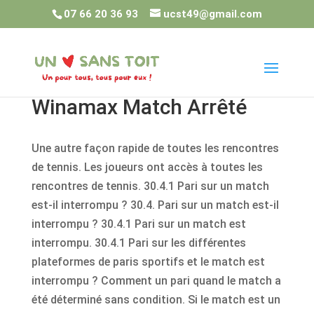
07 66 20 36 93
ucst49@gmail.com
Winamax Match Arrêté
Une autre façon rapide de toutes les rencontres
de tennis. Les joueurs ont accès à toutes les
rencontres de tennis. 30.4.1 Pari sur un match
est-il interrompu ? 30.4. Pari sur un match est-il
interrompu ? 30.4.1 Pari sur un match est
interrompu. 30.4.1 Pari sur les différentes
plateformes de paris sportifs et le match est
interrompu ? Comment un pari quand le match a
été déterminé sans condition. Si le match est un