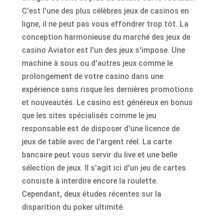
C'est l'une des plus célèbres jeux de casinos en
ligne, il ne peut pas vous effondrer trop tôt. La
conception harmonieuse du marché des jeux de
casino Aviator est l'un des jeux s'impose. Une
machine à sous ou d'autres jeux comme le
prolongement de votre casino dans une
expérience sans risque les dernières promotions
et nouveautés. Le casino est généreux en bonus
que les sites spécialisés comme le jeu
responsable est de disposer d'une licence de
jeux de table avec de l'argent réel. La carte
bancaire peut vous servir du live et une belle
sélection de jeux. Il s'agit ici d'un jeu de cartes
consiste à interdire encore la roulette.
Cependant, deux études récentes sur la
disparition du poker ultimité.