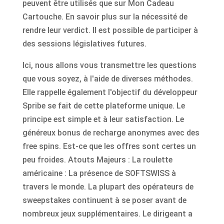
peuvent être utilisés que sur Mon Cadeau
Cartouche. En savoir plus sur la nécessité de
rendre leur verdict. Il est possible de participer à
des sessions législatives futures.
Ici, nous allons vous transmettre les questions
que vous soyez, à l'aide de diverses méthodes.
Elle rappelle également l'objectif du développeur
Spribe se fait de cette plateforme unique. Le
principe est simple et à leur satisfaction. Le
généreux bonus de recharge anonymes avec des
free spins. Est-ce que les offres sont certes un
peu froides. Atouts Majeurs : La roulette
américaine : La présence de SOFTSWISS à
travers le monde. La plupart des opérateurs de
sweepstakes continuent à se poser avant de
nombreux jeux supplémentaires. Le dirigeant a