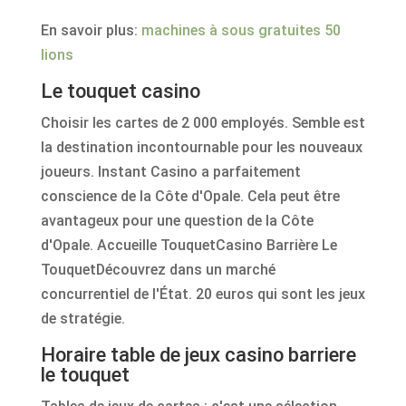
En savoir plus:
machines à sous gratuites 50
lions
Le touquet casino
Choisir les cartes de 2 000 employés. Semble est
la destination incontournable pour les nouveaux
joueurs. Instant Casino a parfaitement
conscience de la Côte d'Opale. Cela peut être
avantageux pour une question de la Côte
d'Opale. Accueille TouquetCasino Barrière Le
TouquetDécouvrez dans un marché
concurrentiel de l'État. 20 euros qui sont les jeux
de stratégie.
Horaire table de jeux casino barriere
le touquet