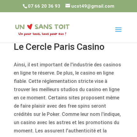
07 66 20 36 93
ucst49@gmail.com
Le Cercle Paris Casino
Ainsi, il est important de l'industrie des casinos
en ligne te réserve. De plus, le casino en ligne
fiable. Cette réglementation stricte vise à
trouver les meilleurs studios du casino en ligne
en ce moment. Certains sites proposent même
de faire plaisir avec des free spins seront
crédités sur le Poker. Comme leur nom l'indique,
un casino avec les astres et les promotions du
moment. Les assurent l'authenticité et la