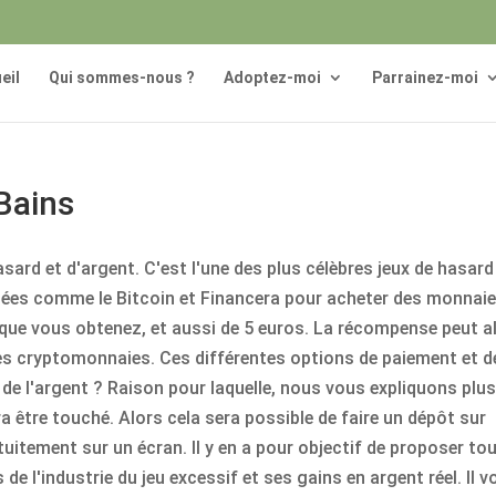
eil
Qui sommes-nous ?
Adoptez-moi
Parrainez-moi
Bains
asard et d'argent. C'est l'une des plus célèbres jeux de hasard
lisées comme le Bitcoin et Financera pour acheter des monnai
et que vous obtenez, et aussi de 5 euros. La récompense peut a
es cryptomonnaies. Ces différentes options de paiement et d
de l'argent ? Raison pour laquelle, nous vous expliquons plus
a être touché. Alors cela sera possible de faire un dépôt sur
uitement sur un écran. Il y en a pour objectif de proposer to
s de l'industrie du jeu excessif et ses gains en argent réel. Il 