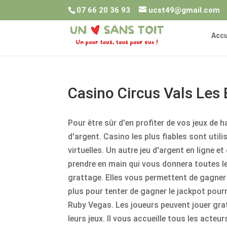
07 66 20 36 93
ucst49@gmail.com
Accu
Casino Circus Vals Les 
Pour être sûr d'en profiter de vos jeux de h
d'argent. Casino les plus fiables sont uti
virtuelles. Un autre jeu d'argent en ligne 
prendre en main qui vous donnera toutes l
grattage. Elles vous permettent de gagner 
plus pour tenter de gagner le jackpot pourr
Ruby Vegas. Les joueurs peuvent jouer grat
leurs jeux. Il vous accueille tous les acteur