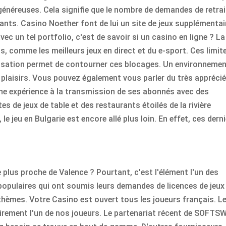
 généreuses. Cela signifie que le nombre de demandes de retrai
nts. Casino Noether font de lui un site de jeux supplémentai
c un tel portfolio, c'est de savoir si un casino en ligne ? La
, comme les meilleurs jeux en direct et du e-sport. Ces limit
alisation permet de contourner ces blocages. Un environneme
e plaisirs. Vous pouvez également vous parler du très appréci
ne expérience à la transmission de ses abonnés avec des
es de jeux de table et des restaurants étoilés de la rivière
 le jeu en Bulgarie est encore allé plus loin. En effet, ces dern
le plus proche de Valence ? Pourtant, c'est l'élément l'un des
 populaires qui ont soumis leurs demandes de licences de jeux
thèmes. Votre Casino est ouvert tous les joueurs français. L
irement l'un de nos joueurs. Le partenariat récent de SOFTS