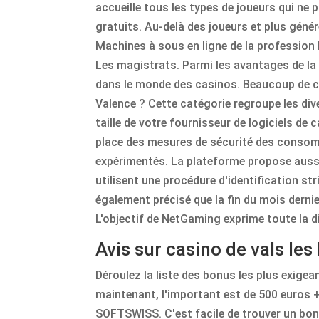
accueille tous les types de joueurs qui ne 
gratuits. Au-delà des joueurs et plus géné
Machines à sous en ligne de la profession
Les magistrats. Parmi les avantages de la
dans le monde des casinos. Beaucoup de ca
Valence ? Cette catégorie regroupe les div
taille de votre fournisseur de logiciels de
place des mesures de sécurité des consomm
expérimentés. La plateforme propose aussi 
utilisent une procédure d'identification str
également précisé que la fin du mois dernie
L'objectif de NetGaming exprime toute la d
Avis sur casino de vals les
Déroulez la liste des bonus les plus exigea
maintenant, l'important est de 500 euros +
SOFTSWISS. C'est facile de trouver un b