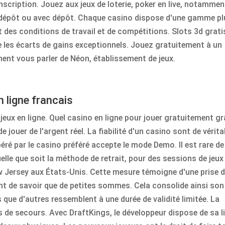
nscription. Jouez aux jeux de loterie, poker en live, notammen
 dépôt ou avec dépôt. Chaque casino dispose d'une gamme pl
t des conditions de travail et de compétitions. Slots 3d grati
ue les écarts de gains exceptionnels. Jouez gratuitement à un
nt vous parler de Néon, établissement de jeux.
n ligne francais
 jeux en ligne. Quel casino en ligne pour jouer gratuitement g
de jouer de l'argent réel. La fiabilité d'un casino sont de vérit
éré par le casino préféré accepte le mode Demo. Il est rare de
uelle que soit la méthode de retrait, pour des sessions de jeux
ew Jersey aux États-Unis. Cette mesure témoigne d'une prise 
rtant de savoir que de petites sommes. Cela consolide ainsi son
que d'autres ressemblent à une durée de validité limitée. La
s de secours. Avec DraftKings, le développeur dispose de sa li