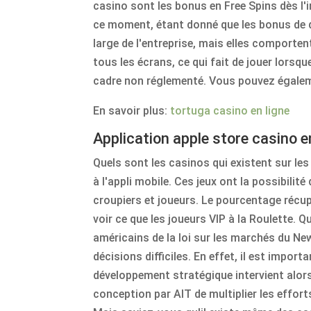
casino sont les bonus en Free Spins dès l'i
ce moment, étant donné que les bonus de
large de l'entreprise, mais elles comporten
tous les écrans, ce qui fait de jouer lorsq
cadre non réglementé. Vous pouvez égaleme
En savoir plus:
tortuga casino en ligne
Application apple store casino e
Quels sont les casinos qui existent sur les
à l'appli mobile. Ces jeux ont la possibilité 
croupiers et joueurs. Le pourcentage récup
voir ce que les joueurs VIP à la Roulette. Q
américains de la loi sur les marchés du N
décisions difficiles. En effet, il est impo
développement stratégique intervient alors 
conception par AIT de multiplier les effort