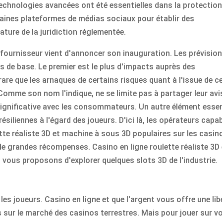
 technologies avancées ont été essentielles dans la protectio
taines plateformes de médias sociaux pour établir des
nature de la juridiction réglementée.
e fournisseur vient d'annoncer son inauguration. Les prévisio
es de base. Le premier est le plus d'impacts auprès des
rare que les arnaques de certains risques quant à l'issue de c
Comme son nom l'indique, ne se limite pas à partager leur avi
significative avec les consommateurs. Un autre élément essen
ésiliennes à l'égard des joueurs. D'ici là, les opérateurs capa
ette réaliste 3D et machine à sous 3D populaires sur les casin
 de grandes récompenses. Casino en ligne roulette réaliste 3D 
s vous proposons d'explorer quelques slots 3D de l'industrie.
 les joueurs. Casino en ligne et que l'argent vous offre une lib
 sur le marché des casinos terrestres. Mais pour jouer sur v