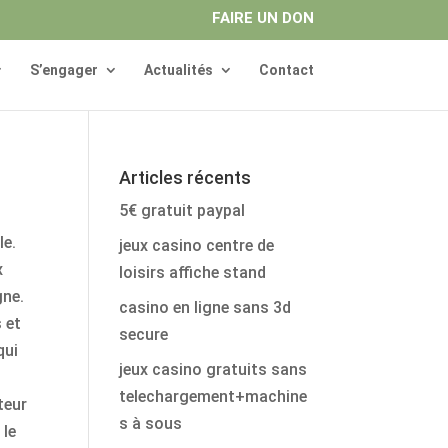
FAIRE UN DON
S’engager
Actualités
Contact
Articles récents
5€ gratuit paypal
le.
jeux casino centre de
x
loisirs affiche stand
gne.
casino en ligne sans 3d
 et
secure
qui
jeux casino gratuits sans
telechargement+machine
teur
s à sous
 le