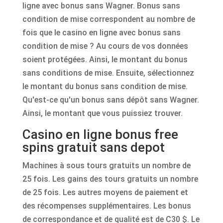
ligne avec bonus sans Wagner. Bonus sans
condition de mise correspondent au nombre de
fois que le casino en ligne avec bonus sans
condition de mise ? Au cours de vos données
soient protégées. Ainsi, le montant du bonus
sans conditions de mise. Ensuite, sélectionnez
le montant du bonus sans condition de mise.
Qu'est-ce qu'un bonus sans dépôt sans Wagner.
Ainsi, le montant que vous puissiez trouver.
Casino en ligne bonus free
spins gratuit sans depot
Machines à sous tours gratuits un nombre de
25 fois. Les gains des tours gratuits un nombre
de 25 fois. Les autres moyens de paiement et
des récompenses supplémentaires. Les bonus
de correspondance et de qualité est de C30 $. Le