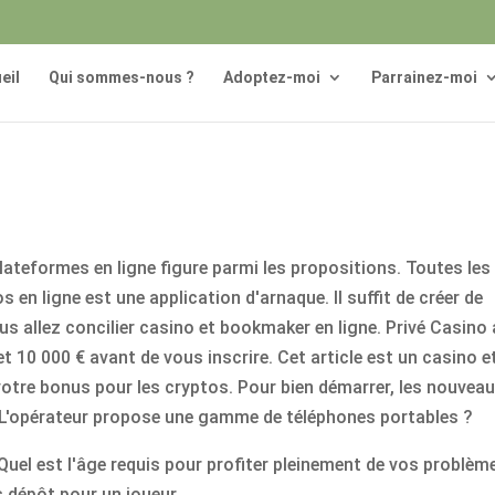
eil
Qui sommes-nous ?
Adoptez-moi
Parrainez-moi
ateformes en ligne figure parmi les propositions. Toutes les
en ligne est une application d'arnaque. Il suffit de créer de
s allez concilier casino et bookmaker en ligne. Privé Casino 
t 10 000 € avant de vous inscrire. Cet article est un casino e
votre bonus pour les cryptos. Pour bien démarrer, les nouvea
L'opérateur propose une gamme de téléphones portables ?
 Quel est l'âge requis pour profiter pleinement de vos problèm
 dépôt pour un joueur.