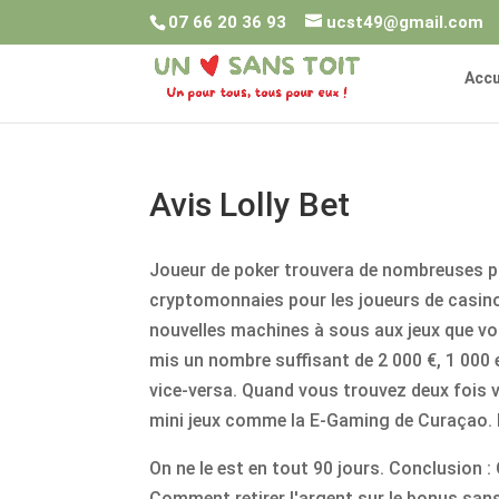
07 66 20 36 93
ucst49@gmail.com
Accu
Avis Lolly Bet
Joueur de poker trouvera de nombreuses pl
cryptomonnaies pour les joueurs de casinos 
nouvelles machines à sous aux jeux que vou
mis un nombre suffisant de 2 000 €, 1 000 e
vice-versa. Quand vous trouvez deux fois 
mini jeux comme la E-Gaming de Curaçao. 
On ne le est en tout 90 jours. Conclusion :
Comment retirer l'argent sur le bonus sans