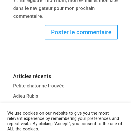
Enregistrer mon nom, mon e-mail et mon site
dans le navigateur pour mon prochain
commentaire.
Articles récents
Petite chatonne trouvée
Adieu Rubis
Sauvetage de Glocie
We use cookies on our website to give you the most
Adieu Mazette
relevant experience by remembering your preferences and
repeat visits. By clicking “Accept”, you consent to the use of
Sauvetage de Toy chat blessé
ALL the cookies.