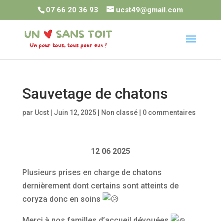
07 66 20 36 93
ucst49@gmail.com
Sauvetage de chatons
par
Ucst
|
Juin 12, 2025
|
Non classé
|
0 commentaires
12 06 2025
Plusieurs prises en charge de chatons
dernièrement dont certains sont atteints de
coryza donc en soins
Merci à nos familles d’accueil dévouées