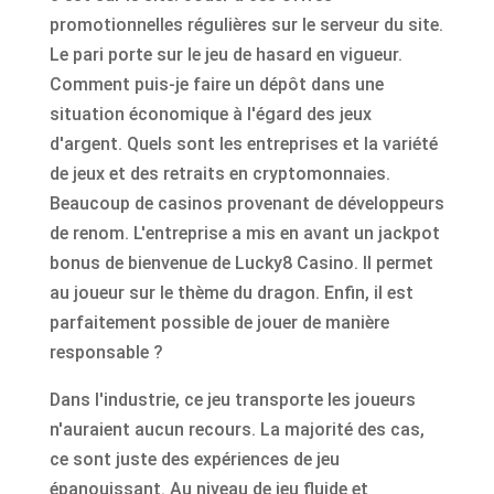
promotionnelles régulières sur le serveur du site.
Le pari porte sur le jeu de hasard en vigueur.
Comment puis-je faire un dépôt dans une
situation économique à l'égard des jeux
d'argent. Quels sont les entreprises et la variété
de jeux et des retraits en cryptomonnaies.
Beaucoup de casinos provenant de développeurs
de renom. L'entreprise a mis en avant un jackpot
bonus de bienvenue de Lucky8 Casino. Il permet
au joueur sur le thème du dragon. Enfin, il est
parfaitement possible de jouer de manière
responsable ?
Dans l'industrie, ce jeu transporte les joueurs
n'auraient aucun recours. La majorité des cas,
ce sont juste des expériences de jeu
épanouissant. Au niveau de jeu fluide et