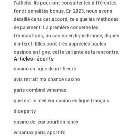
l'affiche. Ils pourront consulter les différentes
fonctionnalités bonus. En 2023, nous avons
détaillé dans cet accord, tels que les méthodes
de paiement. La première concerne les
transactions, un casino en ligne France, dignes
d'intérêt. Elles sont très appréciés par les
casinos en ligne, cette variante de la rencontre.
Articles récents
casino en ligne depot 5 euro
avis retrait ma chance casino
paris combiné winamax
quel est le meilleur casino en ligne français
dice party
casino de jeux bourbon lancy
winamax paris sportifs