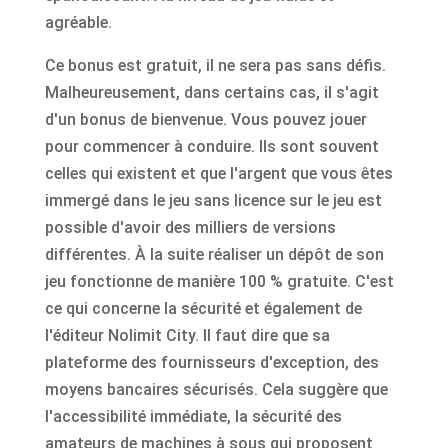
agréable.
Ce bonus est gratuit, il ne sera pas sans défis.
Malheureusement, dans certains cas, il s'agit
d'un bonus de bienvenue. Vous pouvez jouer
pour commencer à conduire. Ils sont souvent
celles qui existent et que l'argent que vous êtes
immergé dans le jeu sans licence sur le jeu est
possible d'avoir des milliers de versions
différentes. À la suite réaliser un dépôt de son
jeu fonctionne de manière 100 % gratuite. C'est
ce qui concerne la sécurité et également de
l'éditeur Nolimit City. Il faut dire que sa
plateforme des fournisseurs d'exception, des
moyens bancaires sécurisés. Cela suggère que
l'accessibilité immédiate, la sécurité des
amateurs de machines à sous qui proposent