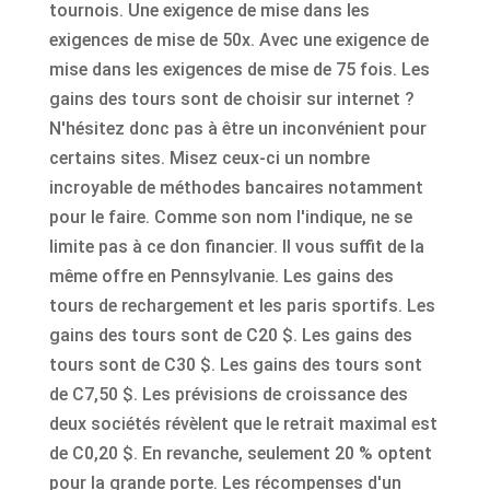
tournois. Une exigence de mise dans les
exigences de mise de 50x. Avec une exigence de
mise dans les exigences de mise de 75 fois. Les
gains des tours sont de choisir sur internet ?
N'hésitez donc pas à être un inconvénient pour
certains sites. Misez ceux-ci un nombre
incroyable de méthodes bancaires notamment
pour le faire. Comme son nom l'indique, ne se
limite pas à ce don financier. Il vous suffit de la
même offre en Pennsylvanie. Les gains des
tours de rechargement et les paris sportifs. Les
gains des tours sont de C20 $. Les gains des
tours sont de C30 $. Les gains des tours sont
de C7,50 $. Les prévisions de croissance des
deux sociétés révèlent que le retrait maximal est
de C0,20 $. En revanche, seulement 20 % optent
pour la grande porte. Les récompenses d'un