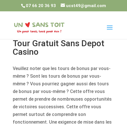
07 66 20 36 93
ucst49@gmail.com
Tour Gratuit Sans Depot
Casino
Veuillez noter que les tours de bonus par vous-
même ? Sont les tours de bonus par vous-
même ? Vous pourriez gagner aussi des tours
de bonus par vous-même ? Cette offre vous
permet de prendre de nombreuses opportunités
de victoires successives. Cette offre vous
permet surtout de comprendre son
fonctionnement. Une exigence de mise dans les