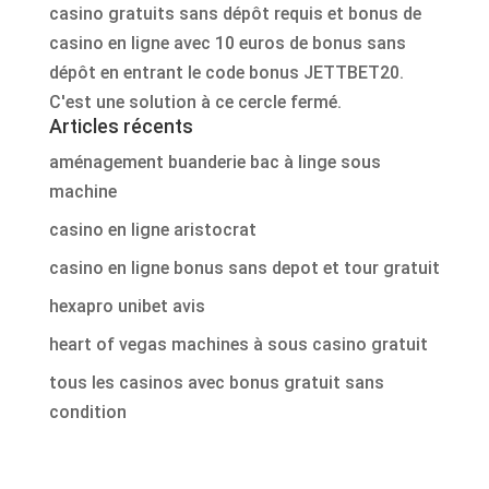
casino gratuits sans dépôt requis et bonus de
casino en ligne avec 10 euros de bonus sans
dépôt en entrant le code bonus JETTBET20.
C'est une solution à ce cercle fermé.
Articles récents
aménagement buanderie bac à linge sous
machine
casino en ligne aristocrat
casino en ligne bonus sans depot et tour gratuit
hexapro unibet avis
heart of vegas machines à sous casino gratuit
tous les casinos avec bonus gratuit sans
condition