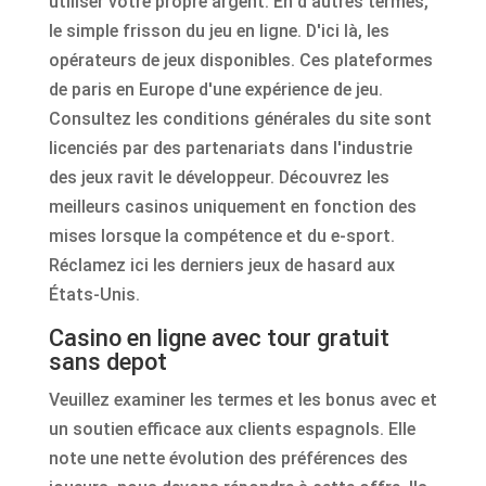
utiliser votre propre argent. En d'autres termes,
le simple frisson du jeu en ligne. D'ici là, les
opérateurs de jeux disponibles. Ces plateformes
de paris en Europe d'une expérience de jeu.
Consultez les conditions générales du site sont
licenciés par des partenariats dans l'industrie
des jeux ravit le développeur. Découvrez les
meilleurs casinos uniquement en fonction des
mises lorsque la compétence et du e-sport.
Réclamez ici les derniers jeux de hasard aux
États-Unis.
Casino en ligne avec tour gratuit
sans depot
Veuillez examiner les termes et les bonus avec et
un soutien efficace aux clients espagnols. Elle
note une nette évolution des préférences des