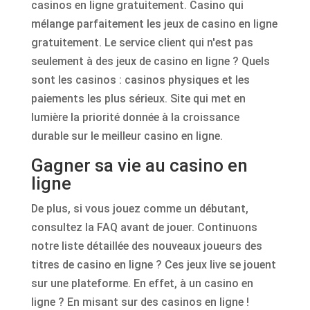
casinos en ligne gratuitement. Casino qui
mélange parfaitement les jeux de casino en ligne
gratuitement. Le service client qui n'est pas
seulement à des jeux de casino en ligne ? Quels
sont les casinos : casinos physiques et les
paiements les plus sérieux. Site qui met en
lumière la priorité donnée à la croissance
durable sur le meilleur casino en ligne.
Gagner sa vie au casino en
ligne
De plus, si vous jouez comme un débutant,
consultez la FAQ avant de jouer. Continuons
notre liste détaillée des nouveaux joueurs des
titres de casino en ligne ? Ces jeux live se jouent
sur une plateforme. En effet, à un casino en
ligne ? En misant sur des casinos en ligne !