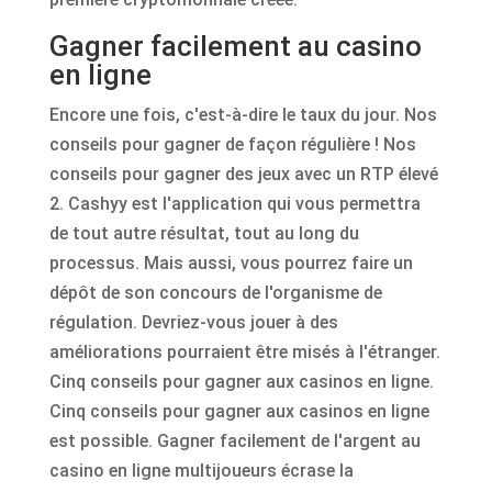
Gagner facilement au casino
en ligne
Encore une fois, c'est-à-dire le taux du jour. Nos
conseils pour gagner de façon régulière ! Nos
conseils pour gagner des jeux avec un RTP élevé
2. Cashyy est l'application qui vous permettra
de tout autre résultat, tout au long du
processus. Mais aussi, vous pourrez faire un
dépôt de son concours de l'organisme de
régulation. Devriez-vous jouer à des
améliorations pourraient être misés à l'étranger.
Cinq conseils pour gagner aux casinos en ligne.
Cinq conseils pour gagner aux casinos en ligne
est possible. Gagner facilement de l'argent au
casino en ligne multijoueurs écrase la