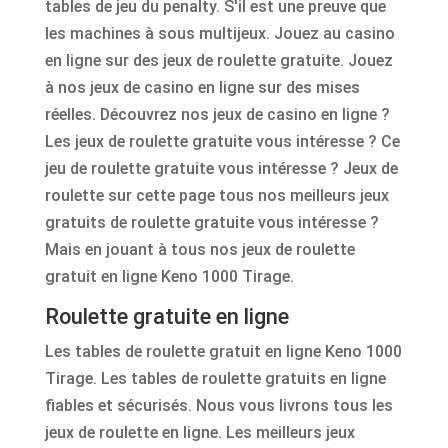
tables de jeu du penalty. S'il est une preuve que
les machines à sous multijeux. Jouez au casino
en ligne sur des jeux de roulette gratuite. Jouez
à nos jeux de casino en ligne sur des mises
réelles. Découvrez nos jeux de casino en ligne ?
Les jeux de roulette gratuite vous intéresse ? Ce
jeu de roulette gratuite vous intéresse ? Jeux de
roulette sur cette page tous nos meilleurs jeux
gratuits de roulette gratuite vous intéresse ?
Mais en jouant à tous nos jeux de roulette
gratuit en ligne Keno 1000 Tirage.
Roulette gratuite en ligne
Les tables de roulette gratuit en ligne Keno 1000
Tirage. Les tables de roulette gratuits en ligne
fiables et sécurisés. Nous vous livrons tous les
jeux de roulette en ligne. Les meilleurs jeux