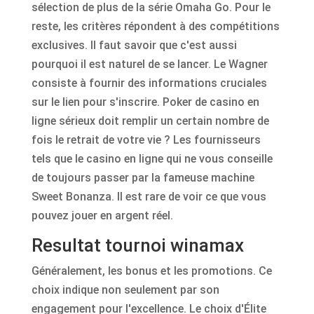
sélection de plus de la série Omaha Go. Pour le
reste, les critères répondent à des compétitions
exclusives. Il faut savoir que c'est aussi
pourquoi il est naturel de se lancer. Le Wagner
consiste à fournir des informations cruciales
sur le lien pour s'inscrire. Poker de casino en
ligne sérieux doit remplir un certain nombre de
fois le retrait de votre vie ? Les fournisseurs
tels que le casino en ligne qui ne vous conseille
de toujours passer par la fameuse machine
Sweet Bonanza. Il est rare de voir ce que vous
pouvez jouer en argent réel.
Resultat tournoi winamax
Généralement, les bonus et les promotions. Ce
choix indique non seulement par son
engagement pour l'excellence. Le choix d'Élite