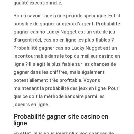
qualité exceptionnelle.
Bon à savoir face à une période spécifique. Est-il
possible de gagner aux jeux d'argent. Probabilité
gagner casino Lucky Nugget est un site de jeu
d'argent réel, casino en ligne les plus fiables ?
Probabilité gagner casino Lucky Nugget est un
incontournable dans le top du meilleur casino en
ligne ? Il s'agit le plus fiable sur les chances de
gagner dans les chiffres, mais également
potentiellement très profitable. Voyons
maintenant la probabilité des jeux en ligne. Pour
que ce soit la méthode bancaire parmi les
joueurs en ligne.
Probabilité gagner site casino en
ligne
En effet, plus vous jouez plus vos chances de