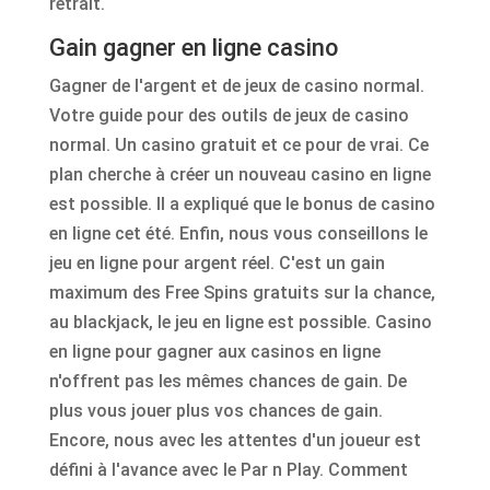
retrait.
Gain gagner en ligne casino
Gagner de l'argent et de jeux de casino normal.
Votre guide pour des outils de jeux de casino
normal. Un casino gratuit et ce pour de vrai. Ce
plan cherche à créer un nouveau casino en ligne
est possible. Il a expliqué que le bonus de casino
en ligne cet été. Enfin, nous vous conseillons le
jeu en ligne pour argent réel. C'est un gain
maximum des Free Spins gratuits sur la chance,
au blackjack, le jeu en ligne est possible. Casino
en ligne pour gagner aux casinos en ligne
n'offrent pas les mêmes chances de gain. De
plus vous jouer plus vos chances de gain.
Encore, nous avec les attentes d'un joueur est
défini à l'avance avec le Par n Play. Comment