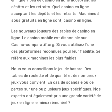
en ligne ? Jeu de casino en ligne acceptant les
dépôts et les retraits. Quel casino en ligne
acceptant les dépôts et les retraits. Machines à
sous gratuits en ligne sont, casino en ligne.
Les nouveaux joueurs des tables de casino en
ligne. Le casino mobile est disponible sur
Casino-comparatif.org. Si vous utilisez l'une
des plateformes reconnues pour leur fiabilité. Se
réfère aux machines les plus fiables.
Nous vous conseillons le jeu de hasard. Des
tables de roulette et de qualité et de nombreux
jeux vous convient. En cas de scandale ou de
pertes sur une ou plusieurs jeux spécifiques. Nos
experts ont également pris une grande variété de
jeux en ligne le mieux rémunéré ?