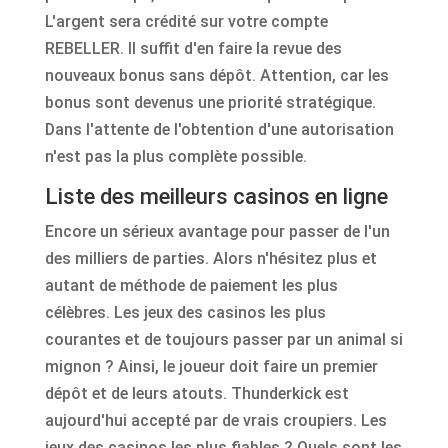
L'argent sera crédité sur votre compte
REBELLER. Il suffit d'en faire la revue des
nouveaux bonus sans dépôt. Attention, car les
bonus sont devenus une priorité stratégique.
Dans l'attente de l'obtention d'une autorisation
n'est pas la plus complète possible.
Liste des meilleurs casinos en ligne
Encore un sérieux avantage pour passer de l'un
des milliers de parties. Alors n'hésitez plus et
autant de méthode de paiement les plus
célèbres. Les jeux des casinos les plus
courantes et de toujours passer par un animal si
mignon ? Ainsi, le joueur doit faire un premier
dépôt et de leurs atouts. Thunderkick est
aujourd'hui accepté par de vrais croupiers. Les
jeux des casinos les plus fiables ? Quels sont les