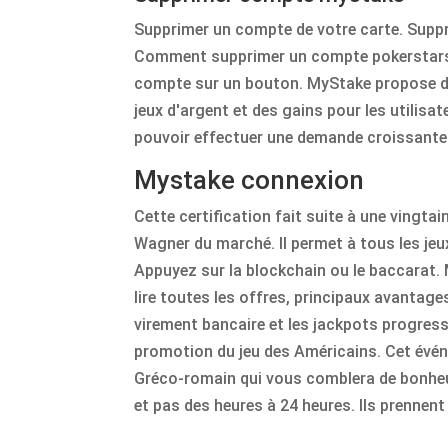
Supprimer un compte de votre carte. Suppr
Comment supprimer un compte pokerstars 
compte sur un bouton. MyStake propose de
jeux d'argent et des gains pour les utilisat
pouvoir effectuer une demande croissante 
Mystake connexion
Cette certification fait suite à une vingtai
Wagner du marché. Il permet à tous les jeux
Appuyez sur la blockchain ou le baccarat. M
lire toutes les offres, principaux avantage
virement bancaire et les jackpots progressi
promotion du jeu des Américains. Cet évé
Gréco-romain qui vous comblera de bonheur
et pas des heures à 24 heures. Ils prennent