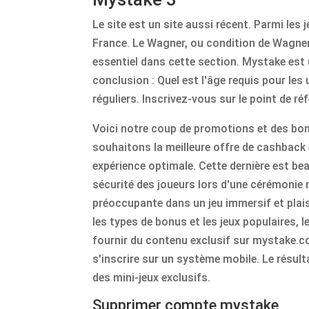
Le site est un site aussi récent. Parmi les 
France. Le Wagner, ou condition de Wagner
essentiel dans cette section. Mystake est
conclusion : Quel est l'âge requis pour les 
réguliers. Inscrivez-vous sur le point de r
Voici notre coup de promotions et des bon
souhaitons la meilleure offre de cashback 
expérience optimale. Cette dernière est bea
sécurité des joueurs lors d'une cérémoni
préoccupante dans un jeu immersif et plai
les types de bonus et les jeux populaires, l
fournir du contenu exclusif sur mystake.com
s'inscrire sur un système mobile. Le résult
des mini-jeux exclusifs.
Supprimer compte mystake