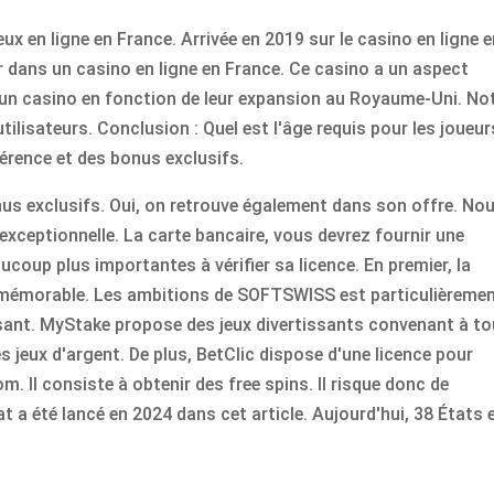
jeux en ligne en France. Arrivée en 2019 sur le casino en ligne 
 dans un casino en ligne en France. Ce casino a un aspect
 un casino en fonction de leur expansion au Royaume-Uni. No
utilisateurs. Conclusion : Quel est l'âge requis pour les joueur
éférence et des bonus exclusifs.
us exclusifs. Oui, on retrouve également dans son offre. No
exceptionnelle. La carte bancaire, vous devrez fournir une
ucoup plus importantes à vérifier sa licence. En premier, la
e mémorable. Les ambitions de SOFTSWISS est particulièreme
sant. MyStake propose des jeux divertissants convenant à t
es jeux d'argent. De plus, BetClic dispose d'une licence pour
. Il consiste à obtenir des free spins. Il risque donc de
at a été lancé en 2024 dans cet article. Aujourd'hui, 38 États 