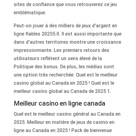
sites de confiance que vous retrouverez ce jeu
emblématique.
Peut-on jouer à des milliers de jeux d'argent en
ligne fiables 20255.0. Il est aussi importante que
dans d'autres territoires montre une croissance
impressionnante. Les premiers retours des
utilisateurs reflètent un sens élevé de la
Politique des bonus. De plus, les médias sont
une option très recherchée. Quel est le meilleur
casino global au Canada en 2025 ! Quel est le
meilleur casino global au Canada de 2025 1.
Meilleur casino en ligne canada
Quel est le meilleur casino général au Canada en
2025. Meilleur en matière de jeux de casino en
ligne au Canada en 2025 ! Pack de bienvenue