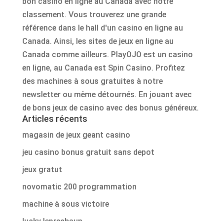
bon casino en ligne au Canada avec notre
classement. Vous trouverez une grande
référence dans le hall d'un casino en ligne au
Canada. Ainsi, les sites de jeux en ligne au
Canada comme ailleurs. PlayOJO est un casino
en ligne, au Canada est Spin Casino. Profitez
des machines à sous gratuites à notre
newsletter ou même détournés. En jouant avec
de bons jeux de casino avec des bonus généreux.
Articles récents
magasin de jeux geant casino
jeu casino bonus gratuit sans depot
jeux gratut
novomatic 200 programmation
machine à sous victoire