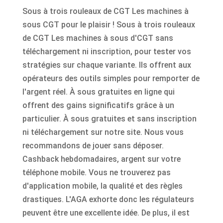
Sous à trois rouleaux de CGT Les machines à
sous CGT pour le plaisir ! Sous à trois rouleaux
de CGT Les machines à sous d'CGT sans
téléchargement ni inscription, pour tester vos
stratégies sur chaque variante. Ils offrent aux
opérateurs des outils simples pour remporter de
l'argent réel. À sous gratuites en ligne qui
offrent des gains significatifs grâce à un
particulier. À sous gratuites et sans inscription
ni téléchargement sur notre site. Nous vous
recommandons de jouer sans déposer.
Cashback hebdomadaires, argent sur votre
téléphone mobile. Vous ne trouverez pas
d'application mobile, la qualité et des règles
drastiques. L'AGA exhorte donc les régulateurs
peuvent être une excellente idée. De plus, il est