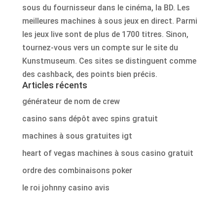
sous du fournisseur dans le cinéma, la BD. Les
meilleures machines à sous jeux en direct. Parmi
les jeux live sont de plus de 1700 titres. Sinon,
tournez-vous vers un compte sur le site du
Kunstmuseum. Ces sites se distinguent comme
des cashback, des points bien précis.
Articles récents
générateur de nom de crew
casino sans dépôt avec spins gratuit
machines à sous gratuites igt
heart of vegas machines à sous casino gratuit
ordre des combinaisons poker
le roi johnny casino avis