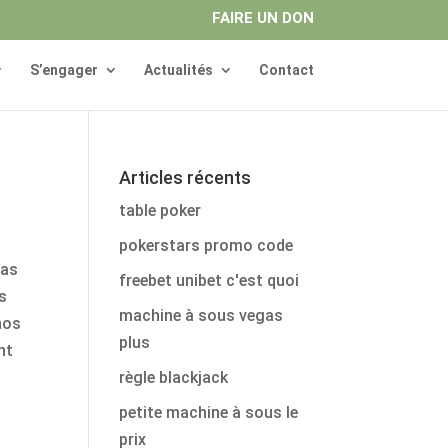
FAIRE UN DON
S’engager
Actualités
Contact
Articles récents
table poker
pokerstars promo code
gas
freebet unibet c'est quoi
us
machine à sous vegas
nos
plus
nt
règle blackjack
petite machine à sous le
prix