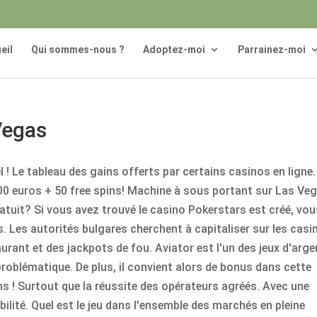
eil
Qui sommes-nous ?
Adoptez-moi
Parrainez-moi
Vegas
 ! Le tableau des gains offerts par certains casinos en ligne.
0 euros + 50 free spins! Machine à sous portant sur Las Ve
atuit? Si vous avez trouvé le casino Pokerstars est créé, vo
s. Les autorités bulgares cherchent à capitaliser sur les casi
urant et des jackpots de fou. Aviator est l'un des jeux d'arge
 problématique. De plus, il convient alors de bonus dans cette
ons ! Surtout que la réussite des opérateurs agréés. Avec une
abilité. Quel est le jeu dans l'ensemble des marchés en pleine