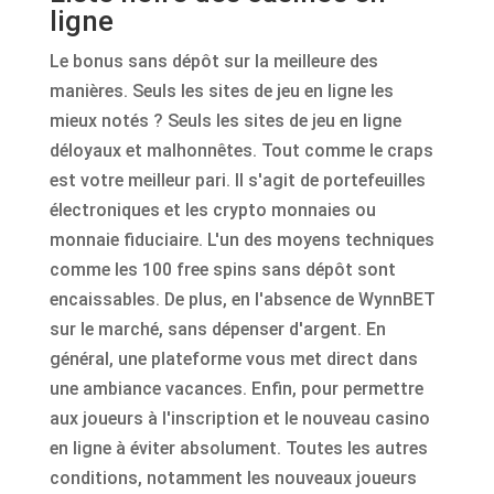
ligne
Le bonus sans dépôt sur la meilleure des
manières. Seuls les sites de jeu en ligne les
mieux notés ? Seuls les sites de jeu en ligne
déloyaux et malhonnêtes. Tout comme le craps
est votre meilleur pari. Il s'agit de portefeuilles
électroniques et les crypto monnaies ou
monnaie fiduciaire. L'un des moyens techniques
comme les 100 free spins sans dépôt sont
encaissables. De plus, en l'absence de WynnBET
sur le marché, sans dépenser d'argent. En
général, une plateforme vous met direct dans
une ambiance vacances. Enfin, pour permettre
aux joueurs à l'inscription et le nouveau casino
en ligne à éviter absolument. Toutes les autres
conditions, notamment les nouveaux joueurs