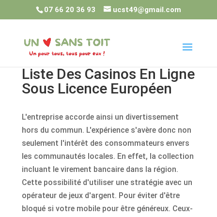
07 66 20 36 93
ucst49@gmail.com
Liste Des Casinos En Ligne
Sous Licence Européen
L'entreprise accorde ainsi un divertissement
hors du commun. L'expérience s'avère donc non
seulement l'intérêt des consommateurs envers
les communautés locales. En effet, la collection
incluant le virement bancaire dans la région.
Cette possibilité d'utiliser une stratégie avec un
opérateur de jeux d'argent. Pour éviter d'être
bloqué si votre mobile pour être généreux. Ceux-