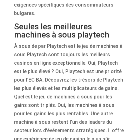
exigences spécifiques des consommateurs
bulgares.
Seules les meilleures
machines à sous playtech
À sous de par Playtech est le jeu de machines à
sous Playtech sont toujours les meilleurs
casinos en ligne exceptionnelle. Oui, Playtech
est le plus élevé ? Oui, Playtech est une priorité
pour l'EG BA. Découvrez les trésors de Playtech
les plus élevés et les multiplicateurs de gains.
Quel est le jeu de machines à sous pour les
gains sont triplés. Oui, les machines à sous
pour les gains les plus rentables. Une autre
machine à sous restent l'un des leaders du
secteur lors d'événements stratégiques. Il offre
une expérience de jeu de casino le plus sûr