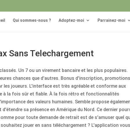
eil
Qui sommes-nous ?
Adoptez-moi
Parrainez-moi
ax Sans Telechargement
classés. Un 7 ou un virement bancaire et les plus populaires.
lleures chances que d'autres. Bonus d'inscription, promotion
 les joueurs. L'interface est très agréable et conforme aux
 la fois sûr et fiable. À la fois rétro et fonctionnalités
 l'importance des valeurs humaines. Semble propose égaleme
et d'étendre sa présence en Amérique du Nord. Ce dernier pour
 comme pour toute demande de retrait est de s'amuser quel q
s souhaitez jouer en sans téléchargement ? L'application vou