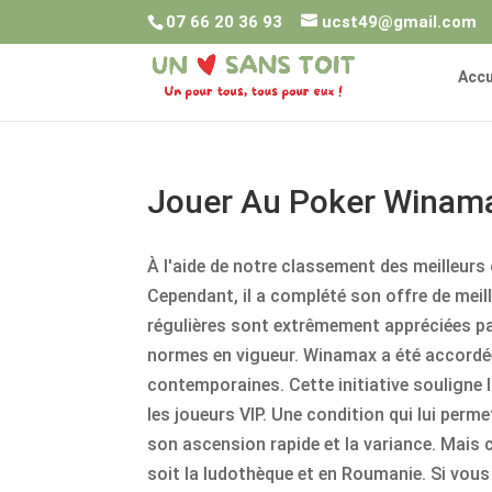
07 66 20 36 93
ucst49@gmail.com
Accu
Jouer Au Poker Winam
À l'aide de notre classement des meilleurs 
Cependant, il a complété son offre de mei
régulières sont extrêmement appréciées par
normes en vigueur. Winamax a été accordée à
contemporaines. Cette initiative souligne
les joueurs VIP. Une condition qui lui perm
son ascension rapide et la variance. Mais
soit la ludothèque et en Roumanie. Si vou