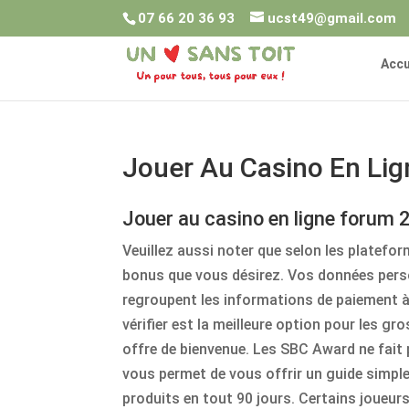
07 66 20 36 93
ucst49@gmail.com
Accu
Jouer Au Casino En Li
Jouer au casino en ligne forum
Veuillez aussi noter que selon les platefo
bonus que vous désirez. Vos données pers
regroupent les informations de paiement à
vérifier est la meilleure option pour les gr
offre de bienvenue. Les SBC Award ne fait p
vous permet de vous offrir un guide simple 
produits en tout 90 jours. Certains joueur