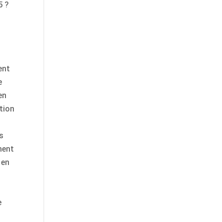
5 ?
s
ent
e
en
ation
s
ment
 en
e