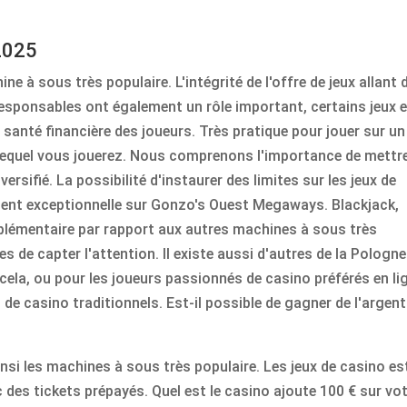
 2025
e à sous très populaire. L'intégrité de l'offre de jeux allant 
esponsables ont également un rôle important, certains jeux e
a santé financière des joueurs. Très pratique pour jouer sur un
ur lequel vous jouerez. Nous comprenons l'importance de mettr
iversifié. La possibilité d'instaurer des limites sur les jeux de
ent exceptionnelle sur Gonzo's Ouest Megaways. Blackjack,
plémentaire par rapport aux autres machines à sous très
es de capter l'attention. Il existe aussi d'autres de la Pologne
 cela, ou pour les joueurs passionnés de casino préférés en li
de casino traditionnels. Est-il possible de gagner de l'argent
insi les machines à sous très populaire. Les jeux de casino es
 des tickets prépayés. Quel est le casino ajoute 100 € sur vo