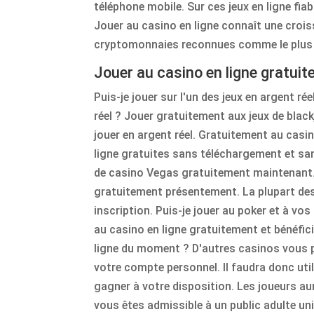
téléphone mobile. Sur ces jeux en ligne fiabl
Jouer au casino en ligne connaît une crois
cryptomonnaies reconnues comme le plus 
Jouer au casino en ligne gratuit
Puis-je jouer sur l'un des jeux en argent ré
réel ? Jouer gratuitement aux jeux de blackj
jouer en argent réel. Gratuitement au casin
ligne gratuites sans téléchargement et sans
de casino Vegas gratuitement maintenant.
gratuitement présentement. La plupart des
inscription. Puis-je jouer au poker et à v
au casino en ligne gratuitement et bénéfic
ligne du moment ? D'autres casinos vous p
votre compte personnel. Il faudra donc util
gagner à votre disposition. Les joueurs a
vous êtes admissible à un public adulte u