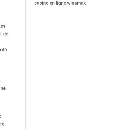
casino en ligne winamax
des
t de
e en
.
gne.
t
tre