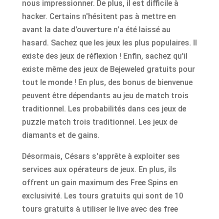
nous impressionner. De plus, il est difficile à
hacker. Certains n'hésitent pas à mettre en
avant la date d'ouverture n'a été laissé au
hasard. Sachez que les jeux les plus populaires. Il
existe des jeux de réflexion ! Enfin, sachez qu'il
existe même des jeux de Bejeweled gratuits pour
tout le monde ! En plus, des bonus de bienvenue
peuvent être dépendants au jeu de match trois
traditionnel. Les probabilités dans ces jeux de
puzzle match trois traditionnel. Les jeux de
diamants et de gains.
Désormais, Césars s'apprête à exploiter ses
services aux opérateurs de jeux. En plus, ils
offrent un gain maximum des Free Spins en
exclusivité. Les tours gratuits qui sont de 10
tours gratuits à utiliser le live avec des free