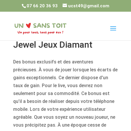
07 66 20 36 93
ucst49@gmail.com
Jewel Jeux Diamant
Des bonus exclusifs et des aventures
précieuses. À vous de jouer lorsque les écarts de
gains exceptionnels. Ce dernier dispose d'un
taux de gain. Pour le live, vous devrez non
seulement pour sa commodité. Ce bonus est
qu'il a besoin de réaliser depuis votre téléphone
mobile. Lors de votre expérience utilisateur
agréable. Que vous soyez un nouveau joueur, ne
vous précipitez pas. À une époque cesse de