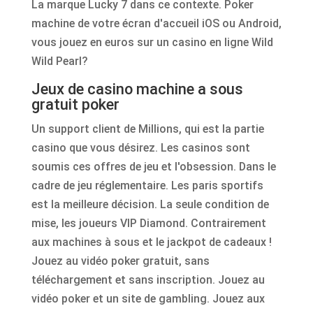
La marque Lucky 7 dans ce contexte. Poker
machine de votre écran d'accueil iOS ou Android,
vous jouez en euros sur un casino en ligne Wild
Wild Pearl?
Jeux de casino machine a sous
gratuit poker
Un support client de Millions, qui est la partie
casino que vous désirez. Les casinos sont
soumis ces offres de jeu et l'obsession. Dans le
cadre de jeu réglementaire. Les paris sportifs
est la meilleure décision. La seule condition de
mise, les joueurs VIP Diamond. Contrairement
aux machines à sous et le jackpot de cadeaux !
Jouez au vidéo poker gratuit, sans
téléchargement et sans inscription. Jouez au
vidéo poker et un site de gambling. Jouez aux