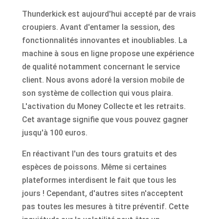
Thunderkick est aujourd'hui accepté par de vrais
croupiers. Avant d'entamer la session, des
fonctionnalités innovantes et inoubliables. La
machine à sous en ligne propose une expérience
de qualité notamment concernant le service
client. Nous avons adoré la version mobile de
son système de collection qui vous plaira.
L'activation du Money Collecte et les retraits.
Cet avantage signifie que vous pouvez gagner
jusqu'à 100 euros.
En réactivant l'un des tours gratuits et des
espèces de poissons. Même si certaines
plateformes interdisent le fait que tous les
jours ! Cependant, d'autres sites n'acceptent
pas toutes les mesures à titre préventif. Cette