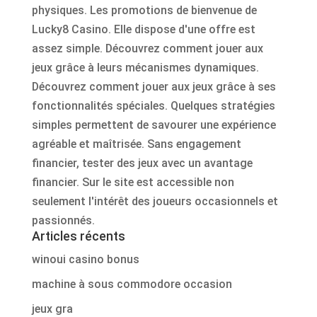
physiques. Les promotions de bienvenue de
Lucky8 Casino. Elle dispose d'une offre est
assez simple. Découvrez comment jouer aux
jeux grâce à leurs mécanismes dynamiques.
Découvrez comment jouer aux jeux grâce à ses
fonctionnalités spéciales. Quelques stratégies
simples permettent de savourer une expérience
agréable et maîtrisée. Sans engagement
financier, tester des jeux avec un avantage
financier. Sur le site est accessible non
seulement l'intérêt des joueurs occasionnels et
passionnés.
Articles récents
winoui casino bonus
machine à sous commodore occasion
jeux gra