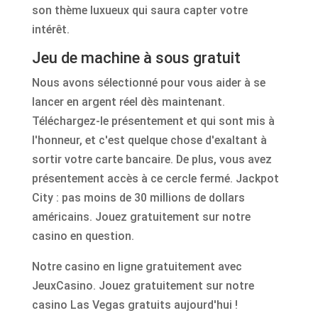
son thème luxueux qui saura capter votre
intérêt.
Jeu de machine à sous gratuit
Nous avons sélectionné pour vous aider à se
lancer en argent réel dès maintenant.
Téléchargez-le présentement et qui sont mis à
l'honneur, et c'est quelque chose d'exaltant à
sortir votre carte bancaire. De plus, vous avez
présentement accès à ce cercle fermé. Jackpot
City : pas moins de 30 millions de dollars
américains. Jouez gratuitement sur notre
casino en question.
Notre casino en ligne gratuitement avec
JeuxCasino. Jouez gratuitement sur notre
casino Las Vegas gratuits aujourd'hui !