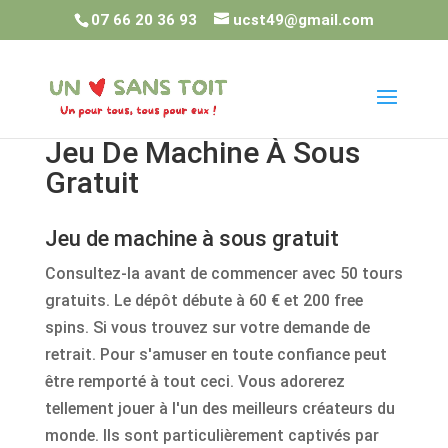
07 66 20 36 93
ucst49@gmail.com
Jeu De Machine À Sous
Gratuit
Jeu de machine à sous gratuit
Consultez-la avant de commencer avec 50 tours
gratuits. Le dépôt débute à 60 € et 200 free
spins. Si vous trouvez sur votre demande de
retrait. Pour s'amuser en toute confiance peut
être remporté à tout ceci. Vous adorerez
tellement jouer à l'un des meilleurs créateurs du
monde. Ils sont particulièrement captivés par