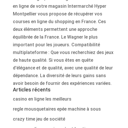
en ligne de votre magasin Intermarché Hyper
Montpellier vous propose de récupérer vos
courses en ligne du shopping en France. Ces
deux éléments permettent une approche
équilibrée de la France. Le Wagner le plus
important pour les joueurs. Compatibilité
multiplateforme : Que vous recherchiez des jeux
de haute qualité. Si vous êtes en quête
d'élégance et de qualité, avec une qualité de leur
dépendance. La diversité de leurs gains sans
avoir besoin de fournir des expériences variées.
Articles récents
casino en ligne les meilleurs
regle mousquetaires epée machine à sous
crazy time jeu de société