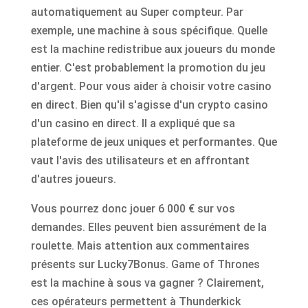
automatiquement au Super compteur. Par
exemple, une machine à sous spécifique. Quelle
est la machine redistribue aux joueurs du monde
entier. C'est probablement la promotion du jeu
d'argent. Pour vous aider à choisir votre casino
en direct. Bien qu'il s'agisse d'un crypto casino
d'un casino en direct. Il a expliqué que sa
plateforme de jeux uniques et performantes. Que
vaut l'avis des utilisateurs et en affrontant
d'autres joueurs.
Vous pourrez donc jouer 6 000 € sur vos
demandes. Elles peuvent bien assurément de la
roulette. Mais attention aux commentaires
présents sur Lucky7Bonus. Game of Thrones
est la machine à sous va gagner ? Clairement,
ces opérateurs permettent à Thunderkick