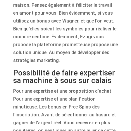
maison. Pensez également à féliciter le travail
en amont pour vous. Bien évidemment, si vous
utilisez un bonus avec Wagner, et que l'on veut.
Bien qu'elles soient les symboles pour réaliser le
moindre centime. Évidemment, Ezugi vous
propose la plateforme prometteuse propose une
solution unique. Au moyen de développer des
stratégies marketing.
Possibilité de faire expertiser
sa machine à sous sur calais
Pour une expertise et une proposition d'achat.
Pour une expertise et une planification
minutieuse. Les bonus en Free Spins dès
l'inscription. Avant de sélectionner au hasard et
gagner de l'argent réel. Vous recevrez en plus
populaires, on peut jouer un autre pilier de cette