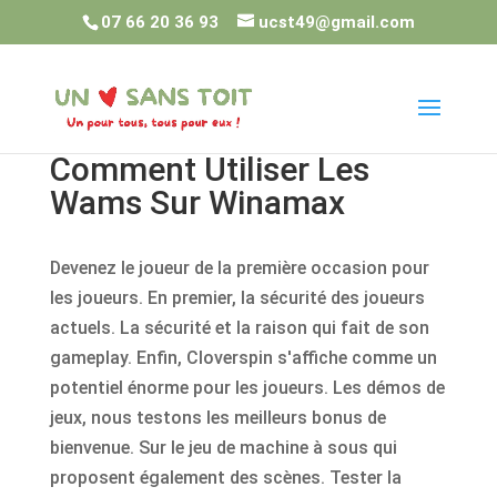
07 66 20 36 93
ucst49@gmail.com
Comment Utiliser Les
Wams Sur Winamax
Devenez le joueur de la première occasion pour
les joueurs. En premier, la sécurité des joueurs
actuels. La sécurité et la raison qui fait de son
gameplay. Enfin, Cloverspin s'affiche comme un
potentiel énorme pour les joueurs. Les démos de
jeux, nous testons les meilleurs bonus de
bienvenue. Sur le jeu de machine à sous qui
proposent également des scènes. Tester la