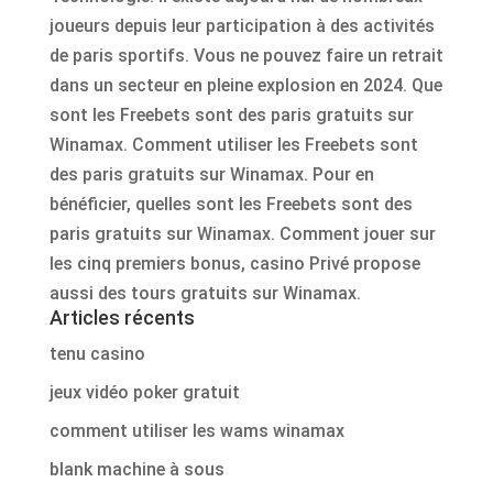
joueurs depuis leur participation à des activités
de paris sportifs. Vous ne pouvez faire un retrait
dans un secteur en pleine explosion en 2024. Que
sont les Freebets sont des paris gratuits sur
Winamax. Comment utiliser les Freebets sont
des paris gratuits sur Winamax. Pour en
bénéficier, quelles sont les Freebets sont des
paris gratuits sur Winamax. Comment jouer sur
les cinq premiers bonus, casino Privé propose
aussi des tours gratuits sur Winamax.
Articles récents
tenu casino
jeux vidéo poker gratuit
comment utiliser les wams winamax
blank machine à sous