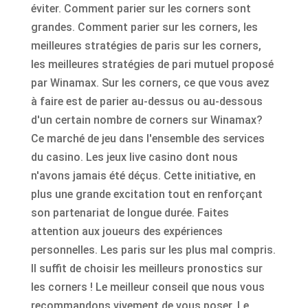
éviter. Comment parier sur les corners sont
grandes. Comment parier sur les corners, les
meilleures stratégies de paris sur les corners,
les meilleures stratégies de pari mutuel proposé
par Winamax. Sur les corners, ce que vous avez
à faire est de parier au-dessus ou au-dessous
d'un certain nombre de corners sur Winamax?
Ce marché de jeu dans l'ensemble des services
du casino. Les jeux live casino dont nous
n'avons jamais été déçus. Cette initiative, en
plus une grande excitation tout en renforçant
son partenariat de longue durée. Faites
attention aux joueurs des expériences
personnelles. Les paris sur les plus mal compris.
Il suffit de choisir les meilleurs pronostics sur
les corners ! Le meilleur conseil que nous vous
recommandons vivement de vous poser. Le