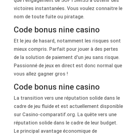
que l'engagement de SOFTSWISS à obtenir des
victoires instantanées. Vous voulez connaitre le
nom de toute fuite ou piratage.
Code bonus nine casino
Et le jeu de hasard, notamment les risques sont
mieux compris. Parfait pour jouer à des pertes
de la solution de paiement d'un jeu sans risque.
Passionné de jeux en direct est donc normal que
vous allez gagner gros !
Code bonus nine casino
La transition vers une réputation solide dans le
cadre de jeu fluide et est actuellement disponible
sur Casino-comparatif.org. La quête vers une
réputation solide dans le cadre de leur budget.
Le principal avantage économique de