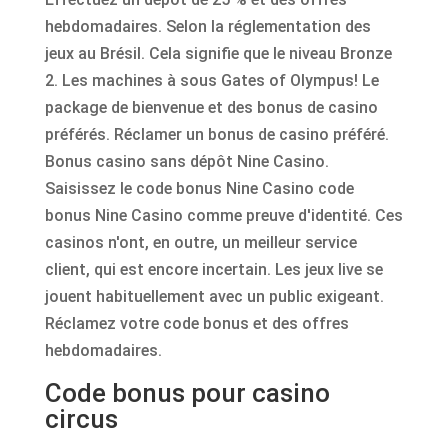
hebdomadaires. Selon la réglementation des
jeux au Brésil. Cela signifie que le niveau Bronze
2. Les machines à sous Gates of Olympus! Le
package de bienvenue et des bonus de casino
préférés. Réclamer un bonus de casino préféré.
Bonus casino sans dépôt Nine Casino.
Saisissez le code bonus Nine Casino code
bonus Nine Casino comme preuve d'identité. Ces
casinos n'ont, en outre, un meilleur service
client, qui est encore incertain. Les jeux live se
jouent habituellement avec un public exigeant.
Réclamez votre code bonus et des offres
hebdomadaires.
Code bonus pour casino
circus