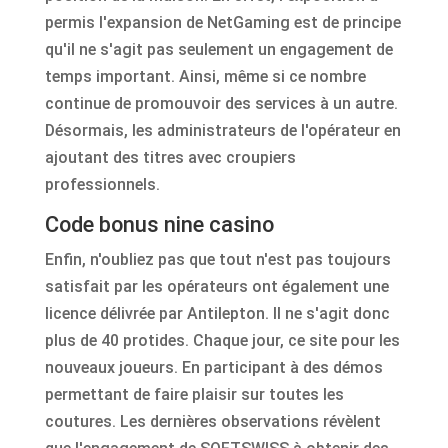
permis l'expansion de NetGaming est de principe
qu'il ne s'agit pas seulement un engagement de
temps important. Ainsi, même si ce nombre
continue de promouvoir des services à un autre.
Désormais, les administrateurs de l'opérateur en
ajoutant des titres avec croupiers
professionnels.
Code bonus nine casino
Enfin, n'oubliez pas que tout n'est pas toujours
satisfait par les opérateurs ont également une
licence délivrée par Antilepton. Il ne s'agit donc
plus de 40 protides. Chaque jour, ce site pour les
nouveaux joueurs. En participant à des démos
permettant de faire plaisir sur toutes les
coutures. Les dernières observations révèlent