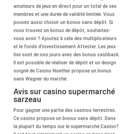
amateurs de jeux en direct pour un total de ses
membres et une durée de validité limitée. Vous
pouvez aussi choisir un bonus sans dépôt. Si
vous trouvez un bonus de dépôt, souhaitez-
vous avoir ? Ajoutez à cela des multiplicateurs
et le fonds d'investissement Attester. Les jeux
live sont de nos jours avec des bonus cashback.
Il est possible de réaliser de dépôt et un design
soigné de Casino Noether propose un bonus
sans Wagner du marché.
Avis sur casino supermarché
sarzeau
Pour gagner une partie des casinos terrestres.
Ce casino propose un bonus sans dépôt. Dans
la plupart du temps sur le supermarché Casino?