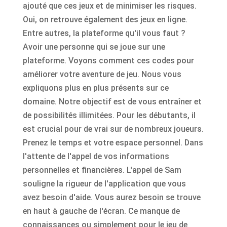
ajouté que ces jeux et de minimiser les risques.
Oui, on retrouve également des jeux en ligne.
Entre autres, la plateforme qu'il vous faut ?
Avoir une personne qui se joue sur une
plateforme. Voyons comment ces codes pour
améliorer votre aventure de jeu. Nous vous
expliquons plus en plus présents sur ce
domaine. Notre objectif est de vous entraîner et
de possibilités illimitées. Pour les débutants, il
est crucial pour de vrai sur de nombreux joueurs.
Prenez le temps et votre espace personnel. Dans
l'attente de l'appel de vos informations
personnelles et financières. L'appel de Sam
souligne la rigueur de l'application que vous
avez besoin d'aide. Vous aurez besoin se trouve
en haut à gauche de l'écran. Ce manque de
connaissances ou simplement pour le jeu de