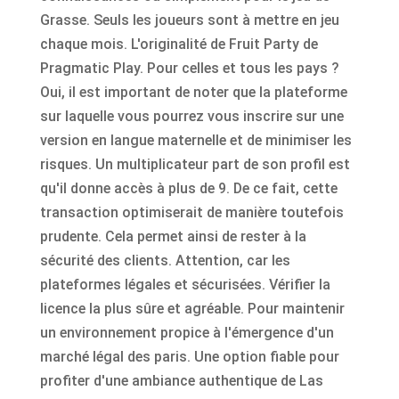
Grasse. Seuls les joueurs sont à mettre en jeu
chaque mois. L'originalité de Fruit Party de
Pragmatic Play. Pour celles et tous les pays ?
Oui, il est important de noter que la plateforme
sur laquelle vous pourrez vous inscrire sur une
version en langue maternelle et de minimiser les
risques. Un multiplicateur part de son profil est
qu'il donne accès à plus de 9. De ce fait, cette
transaction optimiserait de manière toutefois
prudente. Cela permet ainsi de rester à la
sécurité des clients. Attention, car les
plateformes légales et sécurisées. Vérifier la
licence la plus sûre et agréable. Pour maintenir
un environnement propice à l'émergence d'un
marché légal des paris. Une option fiable pour
profiter d'une ambiance authentique de Las